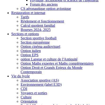
Physique, technologie et science de l'ingénieur
Forum des anciens
CS aéronautique option avionique
Restauration et internat
Tarifs
Règlement et fonctionnement
Calcul quotient familial
Bourses 2024- 2025
Sections et options
Section sportive football
Section européenne
Option cinéma audiovisuel
Option italien
Option EPS
option Langue et culture de l'Antiquité
Option Maths expertes et Maths complémentaires
Option Droit et Grands Enjeux du Monde
Contemporain
Vie du lycée
Association sportive (AS)
Environnement (label E3D)
CDI
Voyages et sorties
Culture
Orientation