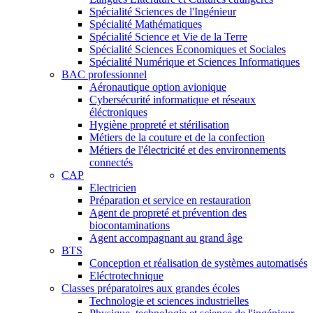
Spécialité Sciences de l'Ingénieur
Spécialité Mathématiques
Spécialité Science et Vie de la Terre
Spécialité Sciences Economiques et Sociales
Spécialité Numérique et Sciences Informatiques
BAC professionnel
Aéronautique option avionique
Cybersécurité informatique et réseaux
éléctroniques
Hygiène propreté et stérilisation
Métiers de la couture et de la confection
Métiers de l'électricité et des environnements
connectés
CAP
Electricien
Préparation et service en restauration
Agent de propreté et prévention des
biocontaminations
Agent accompagnant au grand âge
BTS
Conception et réalisation de systèmes automatisés
Eléctrotechnique
Classes préparatoires aux grandes écoles
Technologie et sciences industrielles