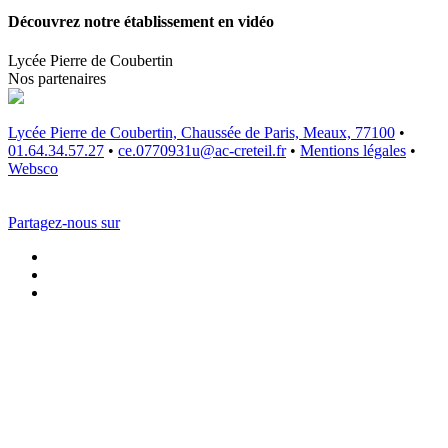
Découvrez notre établissement en vidéo
Lycée Pierre de Coubertin
Nos partenaires
Lycée Pierre de Coubertin, Chaussée de Paris, Meaux, 77100
•
01.64.34.57.27
•
ce.0770931u@ac-creteil.fr
•
Mentions légales
•
Websco
Partagez-nous sur