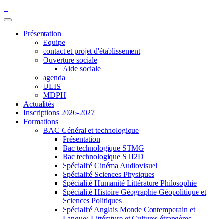
Présentation
Equipe
contact et projet d'établissement
Ouverture sociale
Aide sociale
agenda
ULIS
MDPH
Actualités
Inscriptions 2026-2027
Formations
BAC Général et technologique
Présentation
Bac technologique STMG
Bac technologique STI2D
Spécialité Cinéma Audiovisuel
Spécialité Sciences Physiques
Spécialité Humanité Littérature Philosophie
Spécialité Histoire Géographie Géopolitique et
Sciences Politiques
Spécialité Anglais Monde Contemporain et
Langues Littérature et Cultures étrangères