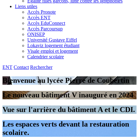
Egalité filles garçons, lutte contre les lgbtphobies
Liens utiles
Accès Pronote
Accès ENT
Accès EduConnect
Accès Parcoursup
ONISEP
Université Gustave Eiffel
Lokaviz logement étudiant
Visale emploi et logement
Calendrier scolaire
ENT
Contact
Rechercher
Bienvenue au lycée Pierre de Coubertin
Le nouveau bâtiment V inauguré en 2024
Vue sur l'arrière du bâtiment A et le CDI.
Les espaces verts devant la restauration
scolaire.