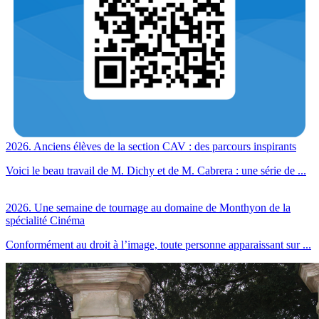
2026. Anciens élèves de la section CAV : des parcours inspirants
Voici le beau travail de M. Dichy et de M. Cabrera : une série de ...
2026. Une semaine de tournage au domaine de Monthyon de la
spécialité Cinéma
Conformément au droit à l’image, toute personne apparaissant sur ...