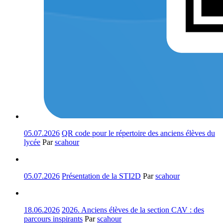
05.07.2026
QR code pour le répertoire des anciens élèves du
lycée
Par
scahour
05.07.2026
Présentation de la STI2D
Par
scahour
18.06.2026
2026. Anciens élèves de la section CAV : des
parcours inspirants
Par
scahour