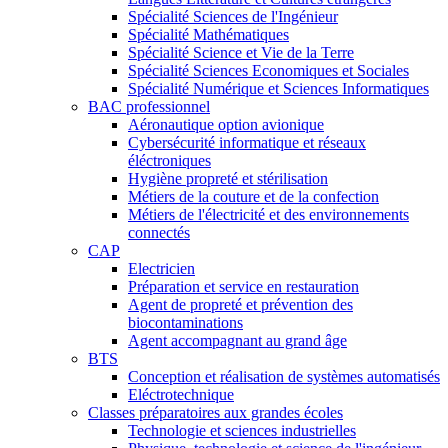
Spécialité Sciences de l'Ingénieur
Spécialité Mathématiques
Spécialité Science et Vie de la Terre
Spécialité Sciences Economiques et Sociales
Spécialité Numérique et Sciences Informatiques
BAC professionnel
Aéronautique option avionique
Cybersécurité informatique et réseaux
éléctroniques
Hygiène propreté et stérilisation
Métiers de la couture et de la confection
Métiers de l'électricité et des environnements
connectés
CAP
Electricien
Préparation et service en restauration
Agent de propreté et prévention des
biocontaminations
Agent accompagnant au grand âge
BTS
Conception et réalisation de systèmes automatisés
Eléctrotechnique
Classes préparatoires aux grandes écoles
Technologie et sciences industrielles