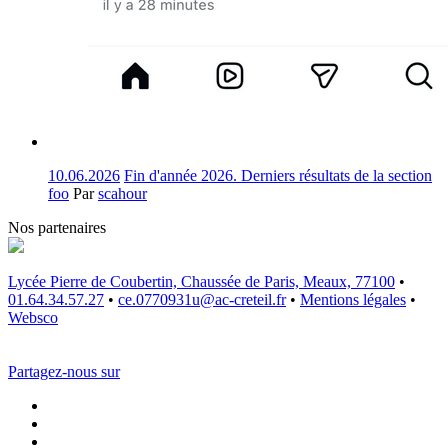
10.06.2026
Fin d'année 2026. Derniers résultats de la section
foo
Par
scahour
Nos partenaires
Lycée Pierre de Coubertin, Chaussée de Paris, Meaux, 77100
•
01.64.34.57.27
•
ce.0770931u@ac-creteil.fr
•
Mentions légales
•
Websco
Partagez-nous sur