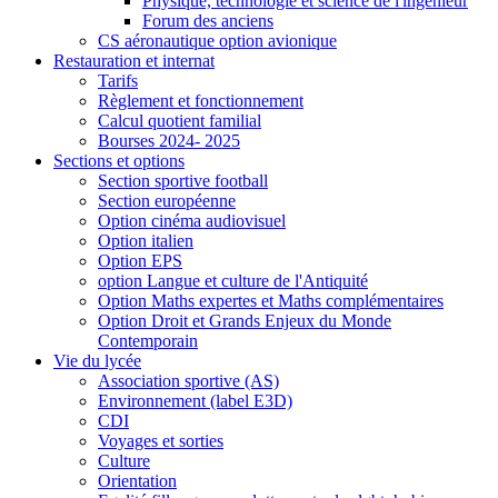
Physique, technologie et science de l'ingénieur
Forum des anciens
CS aéronautique option avionique
Restauration et internat
Tarifs
Règlement et fonctionnement
Calcul quotient familial
Bourses 2024- 2025
Sections et options
Section sportive football
Section européenne
Option cinéma audiovisuel
Option italien
Option EPS
option Langue et culture de l'Antiquité
Option Maths expertes et Maths complémentaires
Option Droit et Grands Enjeux du Monde
Contemporain
Vie du lycée
Association sportive (AS)
Environnement (label E3D)
CDI
Voyages et sorties
Culture
Orientation