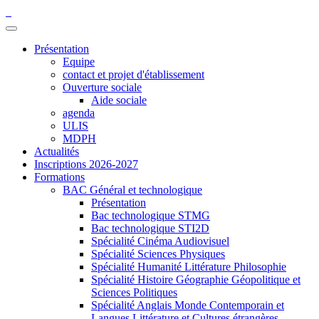
Présentation
Equipe
contact et projet d'établissement
Ouverture sociale
Aide sociale
agenda
ULIS
MDPH
Actualités
Inscriptions 2026-2027
Formations
BAC Général et technologique
Présentation
Bac technologique STMG
Bac technologique STI2D
Spécialité Cinéma Audiovisuel
Spécialité Sciences Physiques
Spécialité Humanité Littérature Philosophie
Spécialité Histoire Géographie Géopolitique et
Sciences Politiques
Spécialité Anglais Monde Contemporain et
Langues Littérature et Cultures étrangères