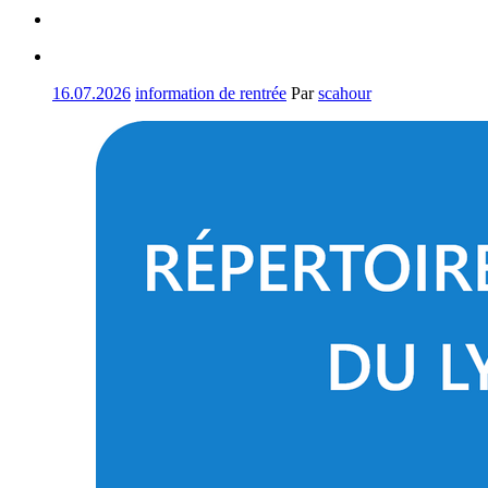
16.07.2026
information de rentrée
Par
scahour