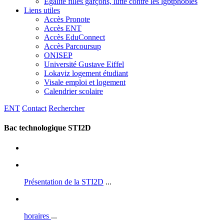
Egalité filles garçons, lutte contre les lgbtphobies
Liens utiles
Accès Pronote
Accès ENT
Accès EduConnect
Accès Parcoursup
ONISEP
Université Gustave Eiffel
Lokaviz logement étudiant
Visale emploi et logement
Calendrier scolaire
ENT
Contact
Rechercher
Bac technologique STI2D
Présentation de la STI2D
...
horaires
...