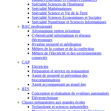
Spécialité Sciences de l'Ingénieur
Spécialité Mathématiques
Spécialité Science et Vie de la Terre
Spécialité Sciences Economiques et Sociales
Spécialité Numérique et Sciences Informatiques
BAC professionnel
Aéronautique option avionique
Cybersécurité informatique et réseaux
éléctroniques
Hygiène propreté et stérilisation
Métiers de la couture et de la confection
Métiers de l'électricité et des environnements
connectés
CAP
Electricien
Préparation et service en restauration
Agent de propreté et prévention des
biocontaminations
Agent accompagnant au grand âge
BTS
Conception et réalisation de systèmes automatisés
Eléctrotechnique
Classes préparatoires aux grandes écoles
Technologie et sciences industrielles