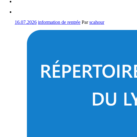
16.07.2026
information de rentrée
Par
scahour