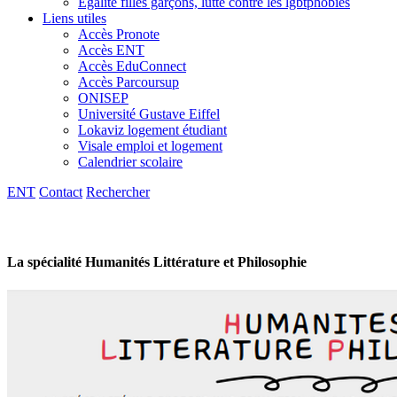
Egalité filles garçons, lutte contre les lgbtphobies
Liens utiles
Accès Pronote
Accès ENT
Accès EduConnect
Accès Parcoursup
ONISEP
Université Gustave Eiffel
Lokaviz logement étudiant
Visale emploi et logement
Calendrier scolaire
ENT
Contact
Rechercher
La spécialité Humanités Littérature et Philosophie