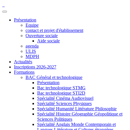
Présentation
Equipe
contact et projet d'établissement
Ouverture sociale
Aide sociale
agenda
ULIS
MDPH
Actualités
Inscriptions 2026-2027
Formations
BAC Général et technologique
Présentation
Bac technologique STMG
Bac technologique STI2D
Spécialité Cinéma Audiovisuel
Spécialité Sciences Physiques
Spécialité Humanité Littérature Philosophie
Spécialité Histoire Géographie Géopolitique et
Sciences Politiques
Spécialité Anglais Monde Contemporain et
Langues Littérature et Cultures étrangères