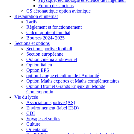
Physique, technologie et science de l'ingénieur
Forum des anciens
CS aéronautique option avionique
Restauration et internat
Tarifs
Règlement et fonctionnement
Calcul quotient familial
Bourses 2024- 2025
Sections et options
Section sportive football
Section européenne
Option cinéma audiovisuel
Option italien
Option EPS
option Langue et culture de l'Antiquité
Option Maths expertes et Maths complémentaires
Option Droit et Grands Enjeux du Monde
Contemporain
Vie du lycée
Association sportive (AS)
Environnement (label E3D)
CDI
Voyages et sorties
Culture
Orientation