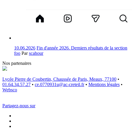
10.06.2026
Fin d'année 2026. Derniers résultats de la section
foo
Par
scahour
Nos partenaires
Lycée Pierre de Coubertin, Chaussée de Paris, Meaux, 77100
•
01.64.34.57.27
•
ce.0770931u@ac-creteil.fr
•
Mentions légales
•
Websco
Partagez-nous sur