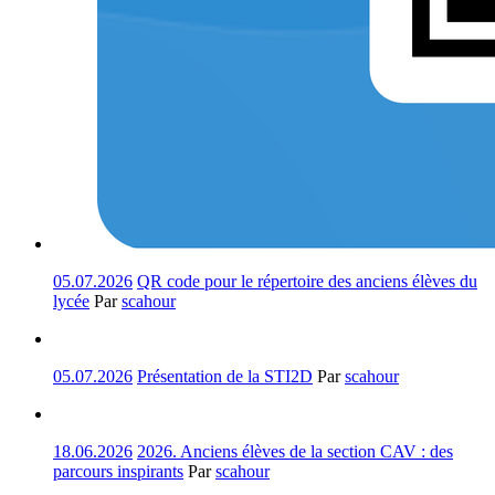
05.07.2026
QR code pour le répertoire des anciens élèves du
lycée
Par
scahour
05.07.2026
Présentation de la STI2D
Par
scahour
18.06.2026
2026. Anciens élèves de la section CAV : des
parcours inspirants
Par
scahour