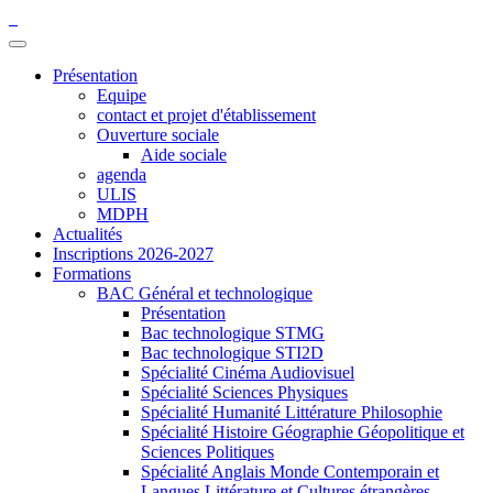
Présentation
Equipe
contact et projet d'établissement
Ouverture sociale
Aide sociale
agenda
ULIS
MDPH
Actualités
Inscriptions 2026-2027
Formations
BAC Général et technologique
Présentation
Bac technologique STMG
Bac technologique STI2D
Spécialité Cinéma Audiovisuel
Spécialité Sciences Physiques
Spécialité Humanité Littérature Philosophie
Spécialité Histoire Géographie Géopolitique et
Sciences Politiques
Spécialité Anglais Monde Contemporain et
Langues Littérature et Cultures étrangères