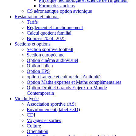
Physique, technologie et science de l'ingénieur
Forum des anciens
CS aéronautique option avionique
Restauration et internat
Tarifs
Règlement et fonctionnement
Calcul quotient familial
Bourses 2024- 2025
Sections et options
Section sportive football
Section européenne
Option cinéma audiovisuel
Option italien
Option EPS
option Langue et culture de l'Antiquité
Option Maths expertes et Maths complémentaires
Option Droit et Grands Enjeux du Monde
Contemporain
Vie du lycée
Association sportive (AS)
Environnement (label E3D)
CDI
Voyages et sorties
Culture
Orientation