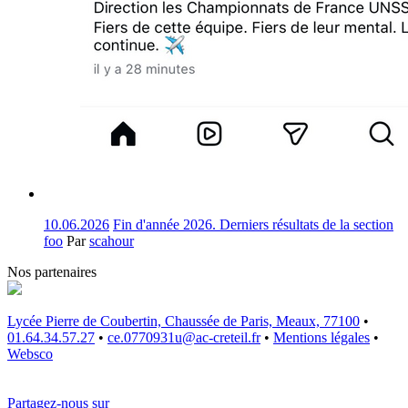
10.06.2026
Fin d'année 2026. Derniers résultats de la section
foo
Par
scahour
Nos partenaires
Lycée Pierre de Coubertin, Chaussée de Paris, Meaux, 77100
•
01.64.34.57.27
•
ce.0770931u@ac-creteil.fr
•
Mentions légales
•
Websco
Partagez-nous sur