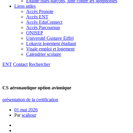
Egalité filles garçons, lutte contre les lgbtphobies
Liens utiles
Accès Pronote
Accès ENT
Accès EduConnect
Accès Parcoursup
ONISEP
Université Gustave Eiffel
Lokaviz logement étudiant
Visale emploi et logement
Calendrier scolaire
ENT
Contact
Rechercher
CS aéronautique option avionique
présentation de la certification
01 mai 2026
Par
scahour