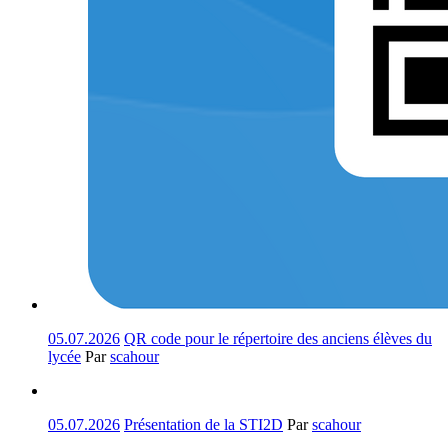
05.07.2026
QR code pour le répertoire des anciens élèves du
lycée
Par
scahour
05.07.2026
Présentation de la STI2D
Par
scahour