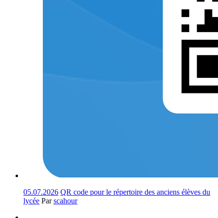
05.07.2026
QR code pour le répertoire des anciens élèves du
lycée
Par
scahour