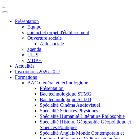
Présentation
Equipe
contact et projet d'établissement
Ouverture sociale
Aide sociale
agenda
ULIS
MDPH
Actualités
Inscriptions 2026-2027
Formations
BAC Général et technologique
Présentation
Bac technologique STMG
Bac technologique STI2D
Spécialité Cinéma Audiovisuel
Spécialité Sciences Physiques
Spécialité Humanité Littérature Philosophie
Spécialité Histoire Géographie Géopolitique et
Sciences Politiques
Spécialité Anglais Monde Contemporain et
Langues Littérature et Cultures étrangères