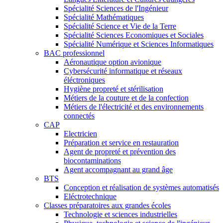
Spécialité Sciences de l'Ingénieur
Spécialité Mathématiques
Spécialité Science et Vie de la Terre
Spécialité Sciences Economiques et Sociales
Spécialité Numérique et Sciences Informatiques
BAC professionnel
Aéronautique option avionique
Cybersécurité informatique et réseaux
éléctroniques
Hygiène propreté et stérilisation
Métiers de la couture et de la confection
Métiers de l'électricité et des environnements
connectés
CAP
Electricien
Préparation et service en restauration
Agent de propreté et prévention des
biocontaminations
Agent accompagnant au grand âge
BTS
Conception et réalisation de systèmes automatisés
Eléctrotechnique
Classes préparatoires aux grandes écoles
Technologie et sciences industrielles