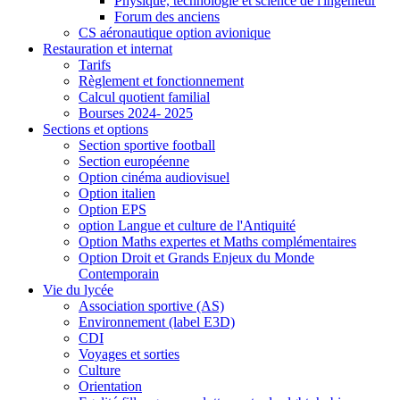
Physique, technologie et science de l'ingénieur
Forum des anciens
CS aéronautique option avionique
Restauration et internat
Tarifs
Règlement et fonctionnement
Calcul quotient familial
Bourses 2024- 2025
Sections et options
Section sportive football
Section européenne
Option cinéma audiovisuel
Option italien
Option EPS
option Langue et culture de l'Antiquité
Option Maths expertes et Maths complémentaires
Option Droit et Grands Enjeux du Monde
Contemporain
Vie du lycée
Association sportive (AS)
Environnement (label E3D)
CDI
Voyages et sorties
Culture
Orientation