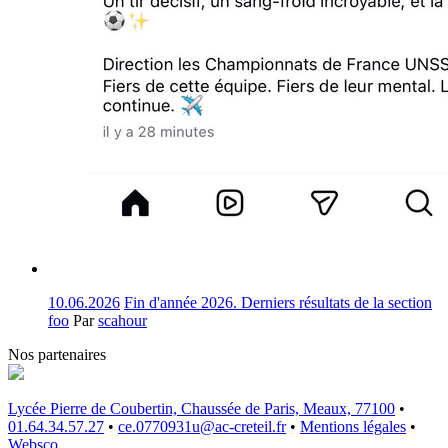
10.06.2026
Fin d'année 2026. Derniers résultats de la section
foo
Par
scahour
Nos partenaires
Lycée Pierre de Coubertin, Chaussée de Paris, Meaux, 77100
•
01.64.34.57.27
•
ce.0770931u@ac-creteil.fr
•
Mentions légales
•
Websco