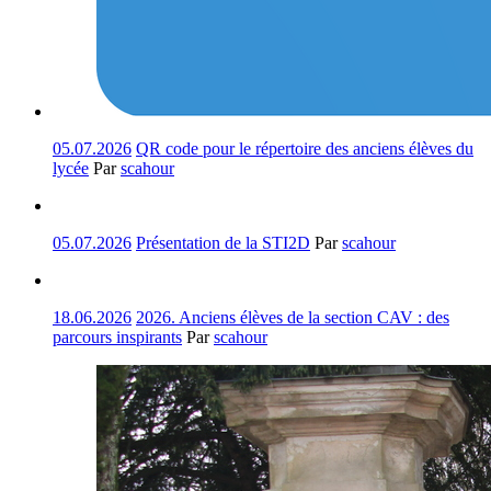
05.07.2026
QR code pour le répertoire des anciens élèves du
lycée
Par
scahour
05.07.2026
Présentation de la STI2D
Par
scahour
18.06.2026
2026. Anciens élèves de la section CAV : des
parcours inspirants
Par
scahour