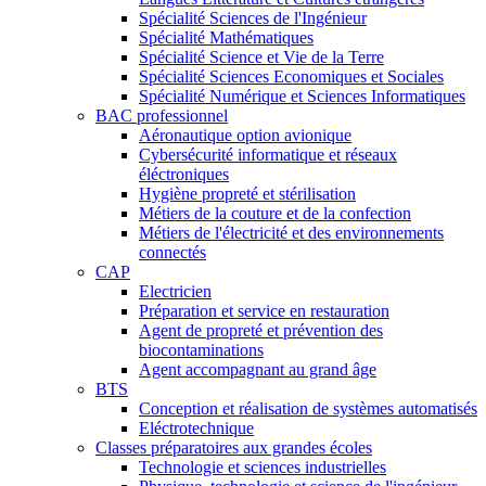
Spécialité Sciences de l'Ingénieur
Spécialité Mathématiques
Spécialité Science et Vie de la Terre
Spécialité Sciences Economiques et Sociales
Spécialité Numérique et Sciences Informatiques
BAC professionnel
Aéronautique option avionique
Cybersécurité informatique et réseaux
éléctroniques
Hygiène propreté et stérilisation
Métiers de la couture et de la confection
Métiers de l'électricité et des environnements
connectés
CAP
Electricien
Préparation et service en restauration
Agent de propreté et prévention des
biocontaminations
Agent accompagnant au grand âge
BTS
Conception et réalisation de systèmes automatisés
Eléctrotechnique
Classes préparatoires aux grandes écoles
Technologie et sciences industrielles