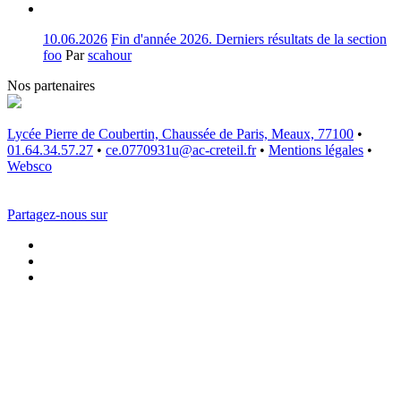
10.06.2026
Fin d'année 2026. Derniers résultats de la section
foo
Par
scahour
Nos partenaires
Lycée Pierre de Coubertin, Chaussée de Paris, Meaux, 77100
•
01.64.34.57.27
•
ce.0770931u@ac-creteil.fr
•
Mentions légales
•
Websco
Partagez-nous sur