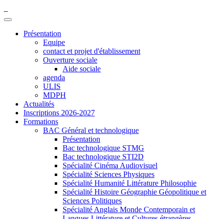
Présentation
Equipe
contact et projet d'établissement
Ouverture sociale
Aide sociale
agenda
ULIS
MDPH
Actualités
Inscriptions 2026-2027
Formations
BAC Général et technologique
Présentation
Bac technologique STMG
Bac technologique STI2D
Spécialité Cinéma Audiovisuel
Spécialité Sciences Physiques
Spécialité Humanité Littérature Philosophie
Spécialité Histoire Géographie Géopolitique et
Sciences Politiques
Spécialité Anglais Monde Contemporain et
Langues Littérature et Cultures étrangères