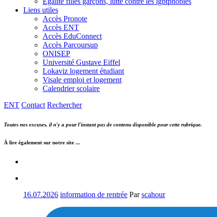
Egalité filles garçons, lutte contre les lgbtphobies
Liens utiles
Accès Pronote
Accès ENT
Accès EduConnect
Accès Parcoursup
ONISEP
Université Gustave Eiffel
Lokaviz logement étudiant
Visale emploi et logement
Calendrier scolaire
ENT
Contact
Rechercher
Toutes nos excuses, il n'y a pour l'instant pas de contenu disponible pour cette rubrique.
À lire également sur notre site ...
16.07.2026
information de rentrée
Par
scahour