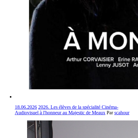
18.06.2026
2026. Les élèves de la spécialité Cinéma-
Audiovisuel à l'honneur au Majestic de Meaux
Par
scahour