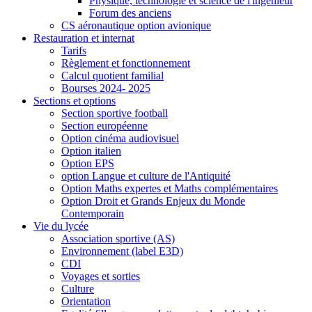
Physique, technologie et science de l'ingénieur
Forum des anciens
CS aéronautique option avionique
Restauration et internat
Tarifs
Règlement et fonctionnement
Calcul quotient familial
Bourses 2024- 2025
Sections et options
Section sportive football
Section européenne
Option cinéma audiovisuel
Option italien
Option EPS
option Langue et culture de l'Antiquité
Option Maths expertes et Maths complémentaires
Option Droit et Grands Enjeux du Monde
Contemporain
Vie du lycée
Association sportive (AS)
Environnement (label E3D)
CDI
Voyages et sorties
Culture
Orientation