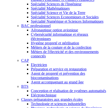
Spécialité Sciences de l'Ingénieur
Spécialité Mathématiques
Spécialité Science et Vie de la Terre
Spécialité Sciences Economiques et Sociales
Spécialité Numérique et Sciences Informatiques
BAC professionnel
Aéronautique option avionique
Cybersécurité informatique et réseaux
éléctroniques
Hygiène propreté et stérilisation
Métiers de la couture et de la confection
Métiers de l'électricité et des environnements
connectés
CAP
Electricien
Préparation et service en restauration
Agent de propreté et prévention des
biocontaminations
Agent accompagnant au grand âge
BTS
Conception et réalisation de systèmes automatisés
Eléctrotechnique
Classes préparatoires aux grandes écoles
Technologie et sciences industrielles