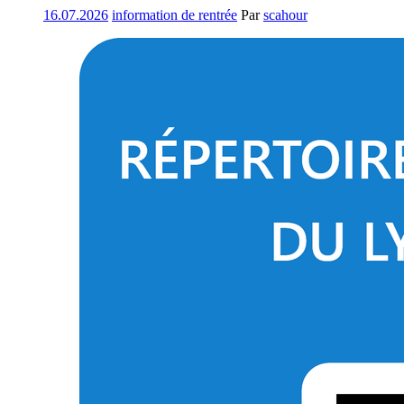
16.07.2026
information de rentrée
Par
scahour