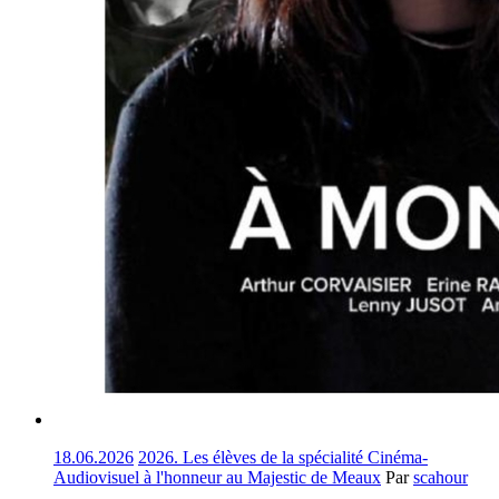
18.06.2026
2026. Les élèves de la spécialité Cinéma-
Audiovisuel à l'honneur au Majestic de Meaux
Par
scahour