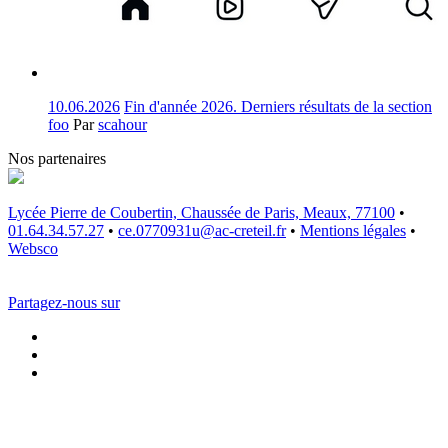
10.06.2026
Fin d'année 2026. Derniers résultats de la section
foo
Par
scahour
Nos partenaires
Lycée Pierre de Coubertin, Chaussée de Paris, Meaux, 77100
•
01.64.34.57.27
•
ce.0770931u@ac-creteil.fr
•
Mentions légales
•
Websco
Partagez-nous sur