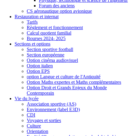
Physique, technologie et science de l'ingénieur
Forum des anciens
CS aéronautique option avionique
Restauration et internat
Tarifs
Règlement et fonctionnement
Calcul quotient familial
Bourses 2024- 2025
Sections et options
Section sportive football
Section européenne
Option cinéma audiovisuel
Option italien
Option EPS
option Langue et culture de l'Antiquité
Option Maths expertes et Maths complémentaires
Option Droit et Grands Enjeux du Monde
Contemporain
Vie du lycée
Association sportive (AS)
Environnement (label E3D)
CDI
Voyages et sorties
Culture
Orientation