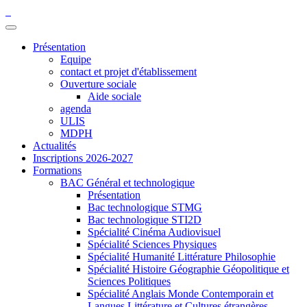
Présentation
Equipe
contact et projet d'établissement
Ouverture sociale
Aide sociale
agenda
ULIS
MDPH
Actualités
Inscriptions 2026-2027
Formations
BAC Général et technologique
Présentation
Bac technologique STMG
Bac technologique STI2D
Spécialité Cinéma Audiovisuel
Spécialité Sciences Physiques
Spécialité Humanité Littérature Philosophie
Spécialité Histoire Géographie Géopolitique et
Sciences Politiques
Spécialité Anglais Monde Contemporain et
Langues Littérature et Cultures étrangères