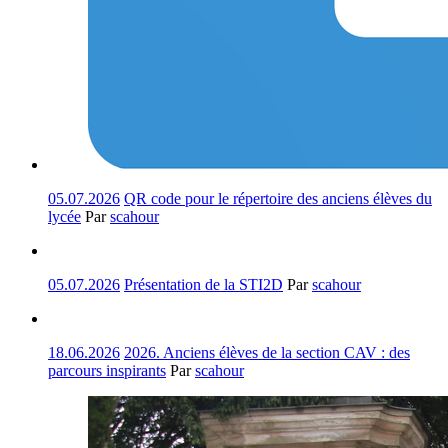
05.07.2026
QR code pour le répertoire des anciens élèves du
lycée
Par
scahour
05.07.2026
Présentation de la STI2D
Par
scahour
18.06.2026
2026. Anciens élèves de la section CAV : des
parcours inspirants
Par
scahour