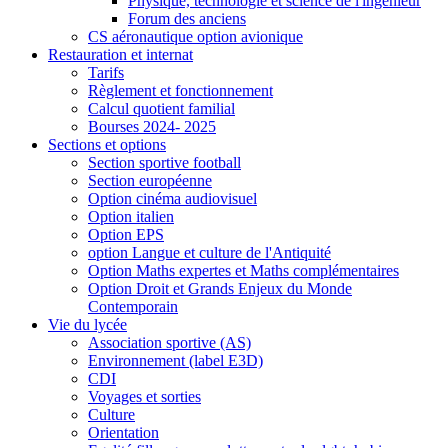
Physique, technologie et science de l'ingénieur
Forum des anciens
CS aéronautique option avionique
Restauration et internat
Tarifs
Règlement et fonctionnement
Calcul quotient familial
Bourses 2024- 2025
Sections et options
Section sportive football
Section européenne
Option cinéma audiovisuel
Option italien
Option EPS
option Langue et culture de l'Antiquité
Option Maths expertes et Maths complémentaires
Option Droit et Grands Enjeux du Monde
Contemporain
Vie du lycée
Association sportive (AS)
Environnement (label E3D)
CDI
Voyages et sorties
Culture
Orientation