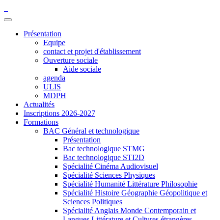
Présentation
Equipe
contact et projet d'établissement
Ouverture sociale
Aide sociale
agenda
ULIS
MDPH
Actualités
Inscriptions 2026-2027
Formations
BAC Général et technologique
Présentation
Bac technologique STMG
Bac technologique STI2D
Spécialité Cinéma Audiovisuel
Spécialité Sciences Physiques
Spécialité Humanité Littérature Philosophie
Spécialité Histoire Géographie Géopolitique et
Sciences Politiques
Spécialité Anglais Monde Contemporain et
Langues Littérature et Cultures étrangères