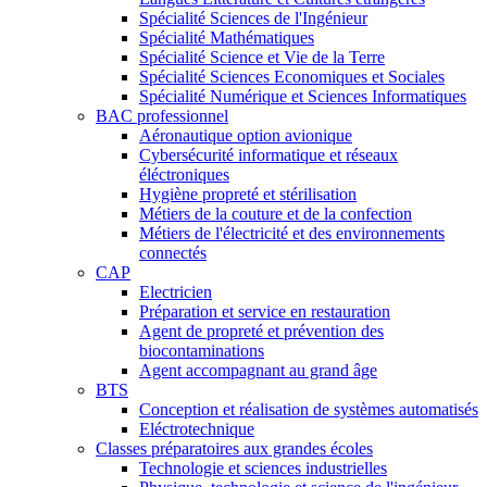
Spécialité Sciences de l'Ingénieur
Spécialité Mathématiques
Spécialité Science et Vie de la Terre
Spécialité Sciences Economiques et Sociales
Spécialité Numérique et Sciences Informatiques
BAC professionnel
Aéronautique option avionique
Cybersécurité informatique et réseaux
éléctroniques
Hygiène propreté et stérilisation
Métiers de la couture et de la confection
Métiers de l'électricité et des environnements
connectés
CAP
Electricien
Préparation et service en restauration
Agent de propreté et prévention des
biocontaminations
Agent accompagnant au grand âge
BTS
Conception et réalisation de systèmes automatisés
Eléctrotechnique
Classes préparatoires aux grandes écoles
Technologie et sciences industrielles