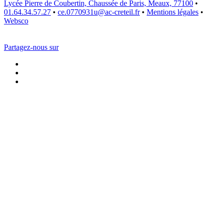
Lycée Pierre de Coubertin, Chaussée de Paris, Meaux, 77100
•
01.64.34.57.27
•
ce.0770931u@ac-creteil.fr
•
Mentions légales
•
Websco
Partagez-nous sur