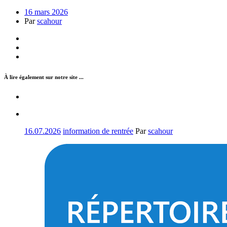
16 mars 2026
Par
scahour
À lire également sur notre site ...
16.07.2026
information de rentrée
Par
scahour