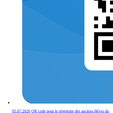
05.07.2026
QR code pour le répertoire des anciens élèves du