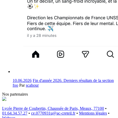
10.06.2026
Fin d'année 2026. Derniers résultats de la section
foo
Par
scahour
Nos partenaires
Lycée Pierre de Coubertin, Chaussée de Paris, Meaux, 77100
•
01.64.34.57.27
•
ce.0770931u@ac-creteil.fr
•
Mentions légales
•
Websco