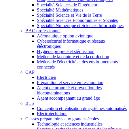
Spécialité Sciences de l'Ingénieur
Spécialité Mathématiques
Spécialité Science et Vie de la Terre
Spécialité Sciences Economiques et Sociales
Spécialité Numérique et Sciences Informatiques
BAC professionnel
Aéronautique option avionique
Cybersécurité informatique et réseaux
éléctroniques
Hygiène propreté et stérilisation
Métiers de la couture et de la confection
Métiers de l'électricité et des environnements
connectés
CAP
Electricien
Préparation et service en restauration
Agent de propreté et prévention des
biocontaminations
Agent accompagnant au grand âge
BTS
Conception et réalisation de systèmes automatisés
Eléctrotechnique
Classes préparatoires aux grandes écoles
Technologie et sciences industrielles