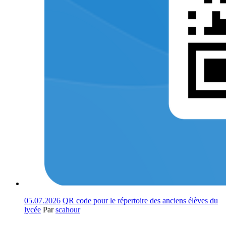
05.07.2026
QR code pour le répertoire des anciens élèves du
lycée
Par
scahour