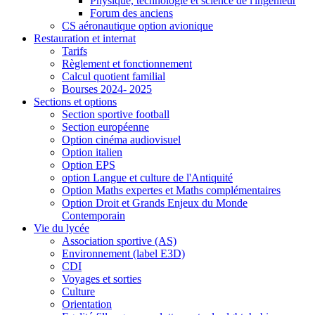
Physique, technologie et science de l'ingénieur
Forum des anciens
CS aéronautique option avionique
Restauration et internat
Tarifs
Règlement et fonctionnement
Calcul quotient familial
Bourses 2024- 2025
Sections et options
Section sportive football
Section européenne
Option cinéma audiovisuel
Option italien
Option EPS
option Langue et culture de l'Antiquité
Option Maths expertes et Maths complémentaires
Option Droit et Grands Enjeux du Monde
Contemporain
Vie du lycée
Association sportive (AS)
Environnement (label E3D)
CDI
Voyages et sorties
Culture
Orientation