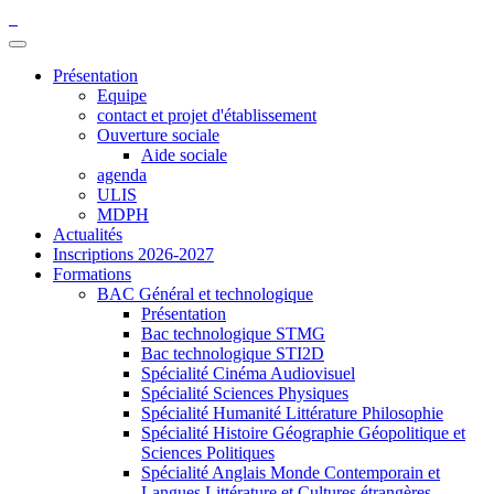
Présentation
Equipe
contact et projet d'établissement
Ouverture sociale
Aide sociale
agenda
ULIS
MDPH
Actualités
Inscriptions 2026-2027
Formations
BAC Général et technologique
Présentation
Bac technologique STMG
Bac technologique STI2D
Spécialité Cinéma Audiovisuel
Spécialité Sciences Physiques
Spécialité Humanité Littérature Philosophie
Spécialité Histoire Géographie Géopolitique et
Sciences Politiques
Spécialité Anglais Monde Contemporain et
Langues Littérature et Cultures étrangères