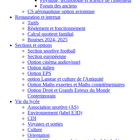
Physique, technologie et science de l'ingénieur
Forum des anciens
CS aéronautique option avionique
Restauration et internat
Tarifs
Règlement et fonctionnement
Calcul quotient familial
Bourses 2024- 2025
Sections et options
Section sportive football
Section européenne
Option cinéma audiovisuel
Option italien
Option EPS
option Langue et culture de l'Antiquité
Option Maths expertes et Maths complémentaires
Option Droit et Grands Enjeux du Monde
Contemporain
Vie du lycée
Association sportive (AS)
Environnement (label E3D)
CDI
Voyages et sorties
Culture
Orientation