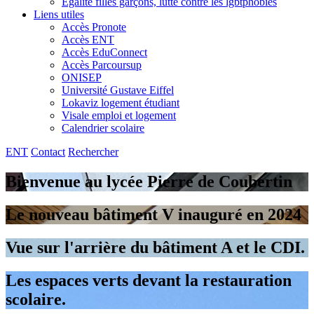
Egalité filles garçons, lutte contre les lgbtphobies
Liens utiles
Accès Pronote
Accès ENT
Accès EduConnect
Accès Parcoursup
ONISEP
Université Gustave Eiffel
Lokaviz logement étudiant
Visale emploi et logement
Calendrier scolaire
ENT
Contact
Rechercher
Bienvenue au lycée Pierre de Coubertin
Le nouveau bâtiment V inauguré en 2024
Vue sur l'arrière du bâtiment A et le CDI.
Les espaces verts devant la restauration
scolaire.