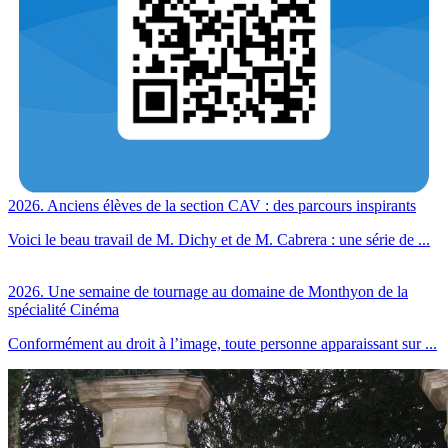
2026. Anciens élèves de la section CAV : des parcours inspirants
Voici le beau travail de M. Dichy et de M. Cabrera : une série de ...
2026. Une semaine de tournage au domaine de Monthyon de la
spécialité Cinéma
Conformément au droit à l’image, toute personne apparaissant sur ...