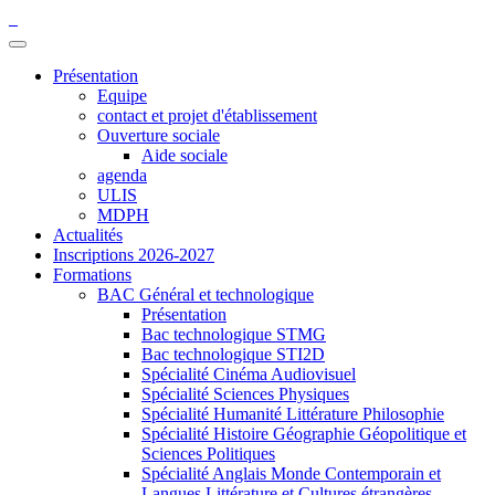
Présentation
Equipe
contact et projet d'établissement
Ouverture sociale
Aide sociale
agenda
ULIS
MDPH
Actualités
Inscriptions 2026-2027
Formations
BAC Général et technologique
Présentation
Bac technologique STMG
Bac technologique STI2D
Spécialité Cinéma Audiovisuel
Spécialité Sciences Physiques
Spécialité Humanité Littérature Philosophie
Spécialité Histoire Géographie Géopolitique et
Sciences Politiques
Spécialité Anglais Monde Contemporain et
Langues Littérature et Cultures étrangères