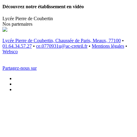
Découvrez notre établissement en vidéo
Lycée Pierre de Coubertin
Nos partenaires
Lycée Pierre de Coubertin, Chaussée de Paris, Meaux, 77100
•
01.64.34.57.27
•
ce.0770931u@ac-creteil.fr
•
Mentions légales
•
Websco
Partagez-nous sur