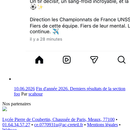
10.06.2026
Fin d'année 2026. Derniers résultats de la section
foo
Par
scahour
Nos partenaires
Lycée Pierre de Coubertin, Chaussée de Paris, Meaux, 77100
•
01.64.34.57.27
•
ce.0770931u@ac-creteil.fr
•
Mentions légales
•
Websco