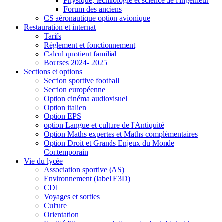
Physique, technologie et science de l'ingénieur
Forum des anciens
CS aéronautique option avionique
Restauration et internat
Tarifs
Règlement et fonctionnement
Calcul quotient familial
Bourses 2024- 2025
Sections et options
Section sportive football
Section européenne
Option cinéma audiovisuel
Option italien
Option EPS
option Langue et culture de l'Antiquité
Option Maths expertes et Maths complémentaires
Option Droit et Grands Enjeux du Monde
Contemporain
Vie du lycée
Association sportive (AS)
Environnement (label E3D)
CDI
Voyages et sorties
Culture
Orientation