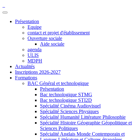
Présentation
Equipe
contact et projet d'établissement
Ouverture sociale
Aide sociale
agenda
ULIS
MDPH
Actualités
Inscriptions 2026-2027
Formations
BAC Général et technologique
Présentation
Bac technologique STMG
Bac technologique STI2D
Spécialité Cinéma Audiovisuel
Spécialité Sciences Physiques
Spécialité Humanité Littérature Philosophie
Spécialité Histoire Géographie Géopolitique et
Sciences Politiques
Spécialité Anglais Monde Contemporain et
Langues Littérature et Cultures étrangères