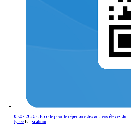
05.07.2026
QR code pour le répertoire des anciens élèves du
lycée
Par
scahour