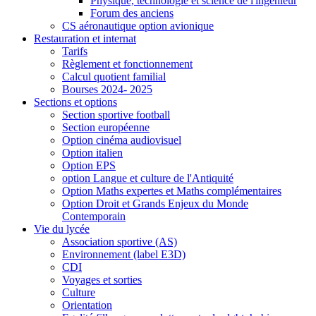
Physique, technologie et science de l'ingénieur
Forum des anciens
CS aéronautique option avionique
Restauration et internat
Tarifs
Règlement et fonctionnement
Calcul quotient familial
Bourses 2024- 2025
Sections et options
Section sportive football
Section européenne
Option cinéma audiovisuel
Option italien
Option EPS
option Langue et culture de l'Antiquité
Option Maths expertes et Maths complémentaires
Option Droit et Grands Enjeux du Monde
Contemporain
Vie du lycée
Association sportive (AS)
Environnement (label E3D)
CDI
Voyages et sorties
Culture
Orientation