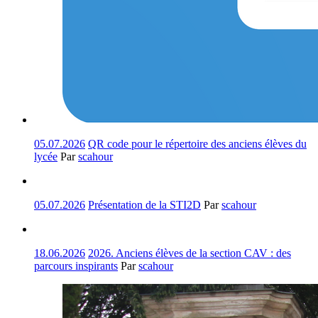
05.07.2026
QR code pour le répertoire des anciens élèves du
lycée
Par
scahour
05.07.2026
Présentation de la STI2D
Par
scahour
18.06.2026
2026. Anciens élèves de la section CAV : des
parcours inspirants
Par
scahour