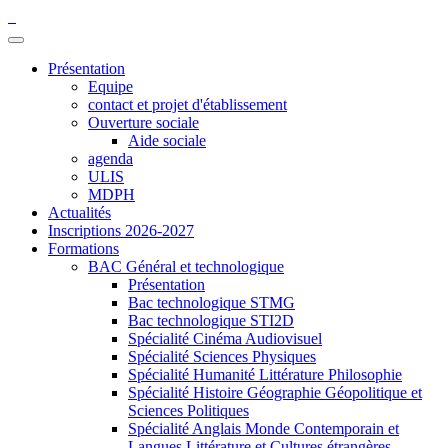
Présentation
Equipe
contact et projet d'établissement
Ouverture sociale
Aide sociale
agenda
ULIS
MDPH
Actualités
Inscriptions 2026-2027
Formations
BAC Général et technologique
Présentation
Bac technologique STMG
Bac technologique STI2D
Spécialité Cinéma Audiovisuel
Spécialité Sciences Physiques
Spécialité Humanité Littérature Philosophie
Spécialité Histoire Géographie Géopolitique et
Sciences Politiques
Spécialité Anglais Monde Contemporain et
Langues Littérature et Cultures étrangères