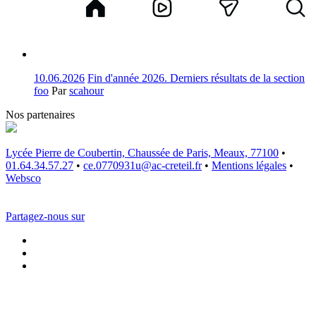
10.06.2026
Fin d'année 2026. Derniers résultats de la section
foo
Par
scahour
Nos partenaires
Lycée Pierre de Coubertin, Chaussée de Paris, Meaux, 77100
•
01.64.34.57.27
•
ce.0770931u@ac-creteil.fr
•
Mentions légales
•
Websco
Partagez-nous sur