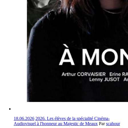
18.06.2026
2026. Les élèves de la spécialité Cinéma-
Audiovisuel à l'honneur au Majestic de Meaux
Par
scahour