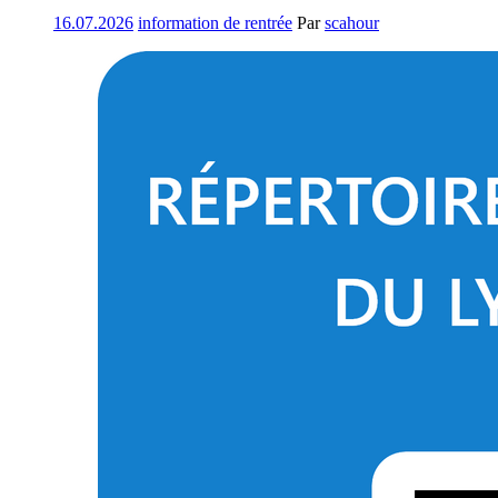
16.07.2026
information de rentrée
Par
scahour