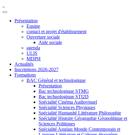
Présentation
Equipe
contact et projet d'établissement
Ouverture sociale
Aide sociale
agenda
ULIS
MDPH
Actualités
Inscriptions 2026-2027
Formations
BAC Général et technologique
Présentation
Bac technologique STMG
Bac technologique STI2D
Spécialité Cinéma Audiovisuel
Spécialité Sciences Physiques
Spécialité Humanité Littérature Philosophie
Spécialité Histoire Géographie Géopolitique et
Sciences Politiques
Spécialité Anglais Monde Contemporain et
Langues Littérature et Cultures étrangères