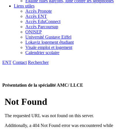
Egalité filles garçons, lutte contre les lgbtphobies
Liens utiles
Accès Pronote
Accès ENT
Accès EduConnect
Accès Parcoursup
ONISEP
Université Gustave Eiffel
Lokaviz logement étudiant
Visale emploi et logement
Calendrier scolaire
ENT
Contact
Rechercher
Présentation de la spécialité AMC/ LLCE