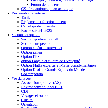
Physique, technologie et science de l'ingénieur
Forum des anciens
CS aéronautique option avionique
Restauration et internat
Tarifs
Règlement et fonctionnement
Calcul quotient familial
Bourses 2024- 2025
Sections et options
Section sportive football
Section européenne
Option cinéma audiovisuel
Option italien
Option EPS
option Langue et culture de l'Antiquité
Option Maths expertes et Maths complémentaires
Option Droit et Grands Enjeux du Monde
Contemporain
Vie du lycée
Association sportive (AS)
Environnement (label E3D)
CDI
Voyages et sorties
Culture
Orientation