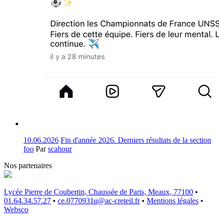
10.06.2026
Fin d'année 2026. Derniers résultats de la section
foo
Par
scahour
Nos partenaires
Lycée Pierre de Coubertin, Chaussée de Paris, Meaux, 77100
•
01.64.34.57.27
•
ce.0770931u@ac-creteil.fr
•
Mentions légales
•
Websco