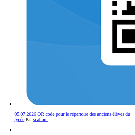
05.07.2026
QR code pour le répertoire des anciens élèves du
lycée
Par
scahour