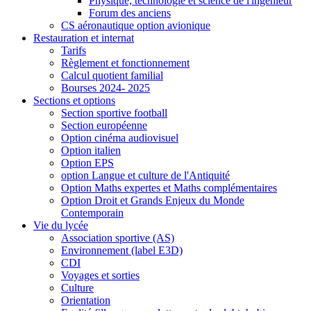
Physique, technologie et science de l'ingénieur
Forum des anciens
CS aéronautique option avionique
Restauration et internat
Tarifs
Règlement et fonctionnement
Calcul quotient familial
Bourses 2024- 2025
Sections et options
Section sportive football
Section européenne
Option cinéma audiovisuel
Option italien
Option EPS
option Langue et culture de l'Antiquité
Option Maths expertes et Maths complémentaires
Option Droit et Grands Enjeux du Monde
Contemporain
Vie du lycée
Association sportive (AS)
Environnement (label E3D)
CDI
Voyages et sorties
Culture
Orientation