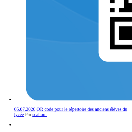
05.07.2026
QR code pour le répertoire des anciens élèves du
lycée
Par
scahour