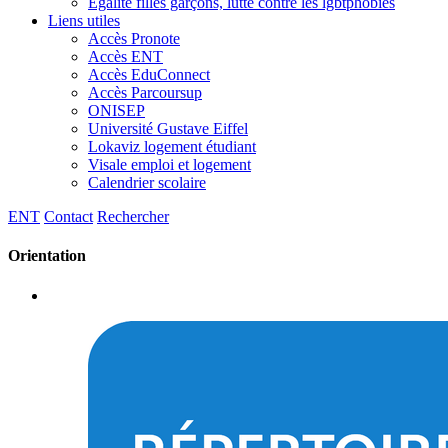
Egalité filles garçons, lutte contre les lgbtphobies
Liens utiles
Accès Pronote
Accès ENT
Accès EduConnect
Accès Parcoursup
ONISEP
Université Gustave Eiffel
Lokaviz logement étudiant
Visale emploi et logement
Calendrier scolaire
ENT
Contact
Rechercher
Orientation