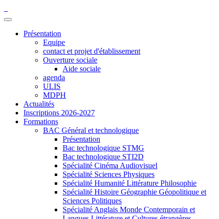
Présentation
Equipe
contact et projet d'établissement
Ouverture sociale
Aide sociale
agenda
ULIS
MDPH
Actualités
Inscriptions 2026-2027
Formations
BAC Général et technologique
Présentation
Bac technologique STMG
Bac technologique STI2D
Spécialité Cinéma Audiovisuel
Spécialité Sciences Physiques
Spécialité Humanité Littérature Philosophie
Spécialité Histoire Géographie Géopolitique et
Sciences Politiques
Spécialité Anglais Monde Contemporain et
Langues Littérature et Cultures étrangères