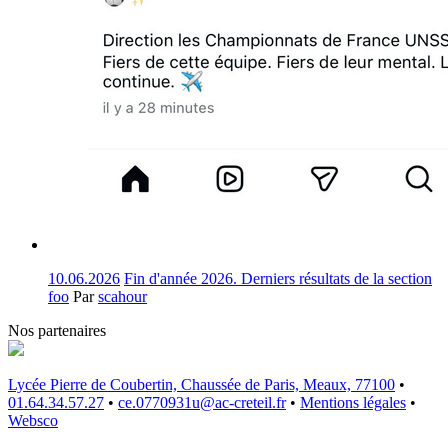
10.06.2026
Fin d'année 2026. Derniers résultats de la section
foo
Par
scahour
Nos partenaires
Lycée Pierre de Coubertin, Chaussée de Paris, Meaux, 77100
•
01.64.34.57.27
•
ce.0770931u@ac-creteil.fr
•
Mentions légales
•
Websco