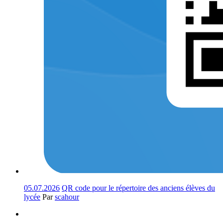
05.07.2026
QR code pour le répertoire des anciens élèves du
lycée
Par
scahour