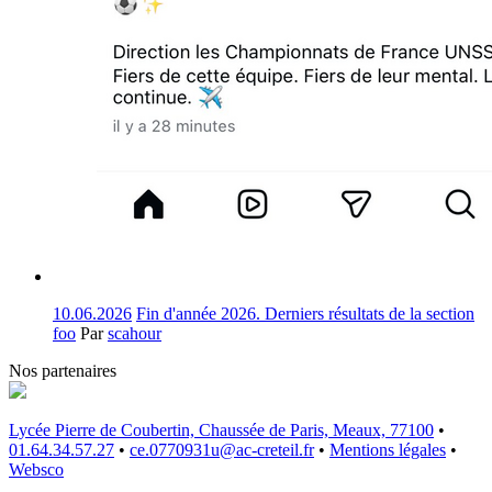
10.06.2026
Fin d'année 2026. Derniers résultats de la section
foo
Par
scahour
Nos partenaires
Lycée Pierre de Coubertin, Chaussée de Paris, Meaux, 77100
•
01.64.34.57.27
•
ce.0770931u@ac-creteil.fr
•
Mentions légales
•
Websco