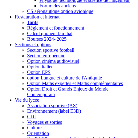
Physique, technologie et science de l'ingénieur
Forum des anciens
CS aéronautique option avionique
Restauration et internat
Tarifs
Règlement et fonctionnement
Calcul quotient familial
Bourses 2024- 2025
Sections et options
Section sportive football
Section européenne
Option cinéma audiovisuel
Option italien
Option EPS
option Langue et culture de l'Antiquité
Option Maths expertes et Maths complémentaires
Option Droit et Grands Enjeux du Monde
Contemporain
Vie du lycée
Association sportive (AS)
Environnement (label E3D)
CDI
Voyages et sorties
Culture
Orientation