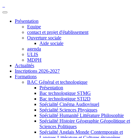
Présentation
Equipe
contact et projet d'établissement
Ouverture sociale
Aide sociale
agenda
ULIS
MDPH
Actualités
Inscriptions 2026-2027
Formations
BAC Général et technologique
Présentation
Bac technologique STMG
Bac technologique STI2D
Spécialité Cinéma Audiovisuel
Spécialité Sciences Physiques
Spécialité Humanité Littérature Philosophie
Spécialité Histoire Géographie Géopolitique et
Sciences Politiques
Spécialité Anglais Monde Contemporain et
Langues Littérature et Cultures étrangères