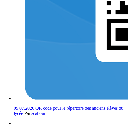
05.07.2026
QR code pour le répertoire des anciens élèves du
lycée
Par
scahour