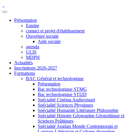
Présentation
Equipe
contact et projet d'établissement
Ouverture sociale
Aide sociale
agenda
ULIS
MDPH
Actualités
Inscriptions 2026-2027
Formations
BAC Général et technologique
Présentation
Bac technologique STMG
Bac technologique STI2D
Spécialité Cinéma Audiovisuel
Spécialité Sciences Physiques
Spécialité Humanité Littérature Philosophie
Spécialité Histoire Géographie Géopolitique et
Sciences Politiques
Spécialité Anglais Monde Contemporain et
Langues Littérature et Cultures étrangères