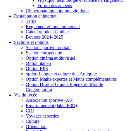
Physique, technologie et science de l'ingénieur
Forum des anciens
CS aéronautique option avionique
Restauration et internat
Tarifs
Règlement et fonctionnement
Calcul quotient familial
Bourses 2024- 2025
Sections et options
Section sportive football
Section européenne
Option cinéma audiovisuel
Option italien
Option EPS
option Langue et culture de l'Antiquité
Option Maths expertes et Maths complémentaires
Option Droit et Grands Enjeux du Monde
Contemporain
Vie du lycée
Association sportive (AS)
Environnement (label E3D)
CDI
Voyages et sorties
Culture
Orientation