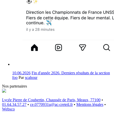
10.06.2026
Fin d'année 2026. Derniers résultats de la section
foo
Par
scahour
Nos partenaires
Lycée Pierre de Coubertin, Chaussée de Paris, Meaux, 77100
•
01.64.34.57.27
•
ce.0770931u@ac-creteil.fr
•
Mentions légales
•
Websco