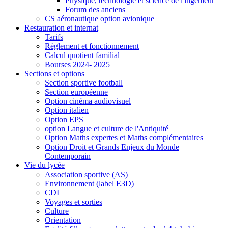
Physique, technologie et science de l'ingénieur
Forum des anciens
CS aéronautique option avionique
Restauration et internat
Tarifs
Règlement et fonctionnement
Calcul quotient familial
Bourses 2024- 2025
Sections et options
Section sportive football
Section européenne
Option cinéma audiovisuel
Option italien
Option EPS
option Langue et culture de l'Antiquité
Option Maths expertes et Maths complémentaires
Option Droit et Grands Enjeux du Monde
Contemporain
Vie du lycée
Association sportive (AS)
Environnement (label E3D)
CDI
Voyages et sorties
Culture
Orientation