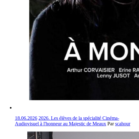
18.06.2026
2026. Les élèves de la spécialité Cinéma-
Audiovisuel à l'honneur au Majestic de Meaux
Par
scahour