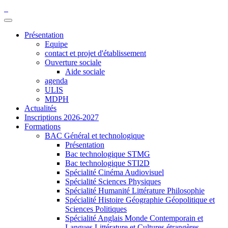
Présentation
Equipe
contact et projet d'établissement
Ouverture sociale
Aide sociale
agenda
ULIS
MDPH
Actualités
Inscriptions 2026-2027
Formations
BAC Général et technologique
Présentation
Bac technologique STMG
Bac technologique STI2D
Spécialité Cinéma Audiovisuel
Spécialité Sciences Physiques
Spécialité Humanité Littérature Philosophie
Spécialité Histoire Géographie Géopolitique et
Sciences Politiques
Spécialité Anglais Monde Contemporain et
Langues Littérature et Cultures étrangères