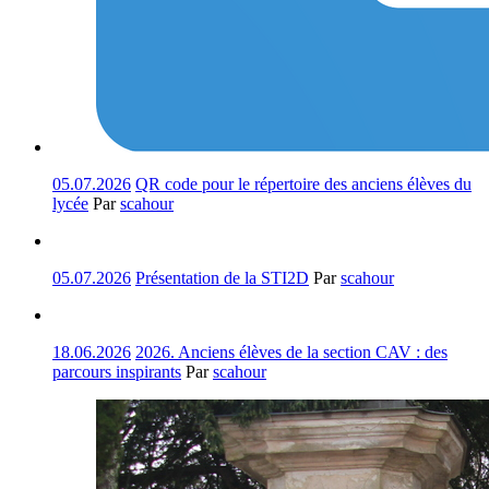
05.07.2026
QR code pour le répertoire des anciens élèves du
lycée
Par
scahour
05.07.2026
Présentation de la STI2D
Par
scahour
18.06.2026
2026. Anciens élèves de la section CAV : des
parcours inspirants
Par
scahour