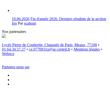
10.06.2026
Fin d'année 2026. Derniers résultats de la section
foo
Par
scahour
Nos partenaires
Lycée Pierre de Coubertin, Chaussée de Paris, Meaux, 77100
•
01.64.34.57.27
•
ce.0770931u@ac-creteil.fr
•
Mentions légales
•
Websco
Partagez-nous sur