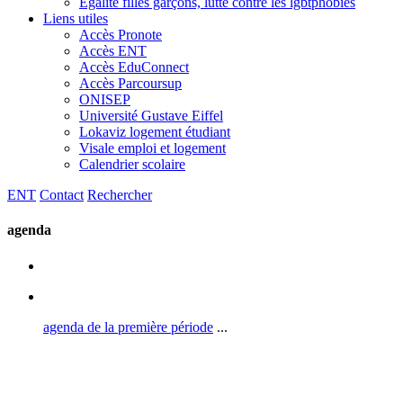
Egalité filles garçons, lutte contre les lgbtphobies
Liens utiles
Accès Pronote
Accès ENT
Accès EduConnect
Accès Parcoursup
ONISEP
Université Gustave Eiffel
Lokaviz logement étudiant
Visale emploi et logement
Calendrier scolaire
ENT
Contact
Rechercher
agenda
agenda de la première période
...