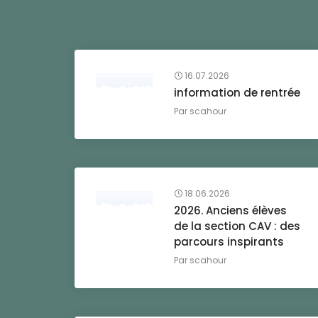
16.07.2026
information de rentrée
Par
scahour
18.06.2026
2026. Anciens élèves
de la section CAV : des
parcours inspirants
Par
scahour