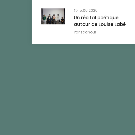
15.06.2026
Un récital poétique
autour de Louise Labé
Par
scahour