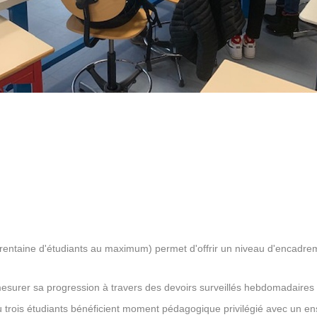
ne trentaine d'étudiants au maximum) permet d'offrir un niveau d'encadre
esurer sa progression à travers des devoirs surveillés hebdomadaires 
où trois étudiants bénéficient moment pédagogique privilégié avec un e