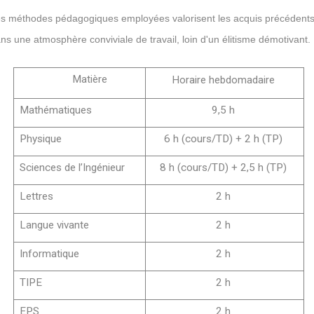
les méthodes pédagogiques employées valorisent les acquis précédents
ns une atmosphère conviviale de travail, loin d'un élitisme démotivant.
Matière
Horaire hebdomadaire
Mathématiques
9,5 h
Physique
6 h (cours/TD) + 2 h (TP)
Sciences de l’Ingénieur
8 h (cours/TD) + 2,5 h (TP)
Lettres
2 h
Langue vivante
2 h
Informatique
2 h
TIPE
2 h
EPS
2 h