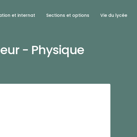
tion et internat
Sections et options
Vie du lycée
ieur - Physique