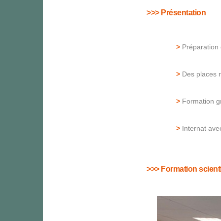
>>> Présentation
>
Préparation 
>
Des places r
>
Formation gr
>
Internat ave
>>> Formation scienti