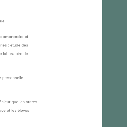
ue.
r
comprendre et
iés : étude des
e laboratoire de
ve personnelle
énieur que les autres
ace et les élèves