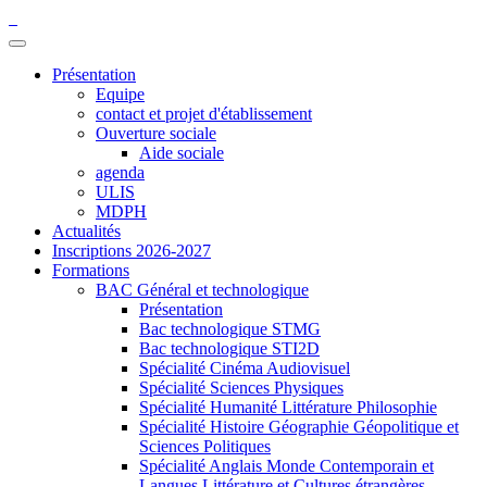
Présentation
Equipe
contact et projet d'établissement
Ouverture sociale
Aide sociale
agenda
ULIS
MDPH
Actualités
Inscriptions 2026-2027
Formations
BAC Général et technologique
Présentation
Bac technologique STMG
Bac technologique STI2D
Spécialité Cinéma Audiovisuel
Spécialité Sciences Physiques
Spécialité Humanité Littérature Philosophie
Spécialité Histoire Géographie Géopolitique et
Sciences Politiques
Spécialité Anglais Monde Contemporain et
Langues Littérature et Cultures étrangères