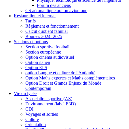
Physique, technologie et science de l'ingénieur
Forum des anciens
CS aéronautique option avionique
Restauration et internat
Tarifs
Règlement et fonctionnement
Calcul quotient familial
Bourses 2024- 2025
Sections et options
Section sportive football
Section européenne
Option cinéma audiovisuel
Option italien
Option EPS
option Langue et culture de l'Antiquité
Option Maths expertes et Maths complémentaires
Option Droit et Grands Enjeux du Monde
Contemporain
Vie du lycée
Association sportive (AS)
Environnement (label E3D)
CDI
Voyages et sorties
Culture
Orientation