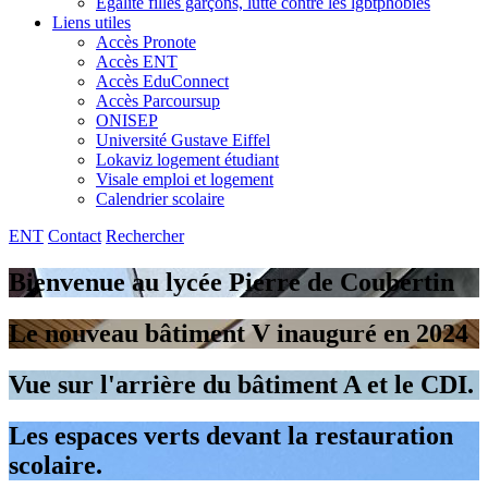
Egalité filles garçons, lutte contre les lgbtphobies
Liens utiles
Accès Pronote
Accès ENT
Accès EduConnect
Accès Parcoursup
ONISEP
Université Gustave Eiffel
Lokaviz logement étudiant
Visale emploi et logement
Calendrier scolaire
ENT
Contact
Rechercher
Bienvenue au lycée Pierre de Coubertin
Le nouveau bâtiment V inauguré en 2024
Vue sur l'arrière du bâtiment A et le CDI.
Les espaces verts devant la restauration
scolaire.