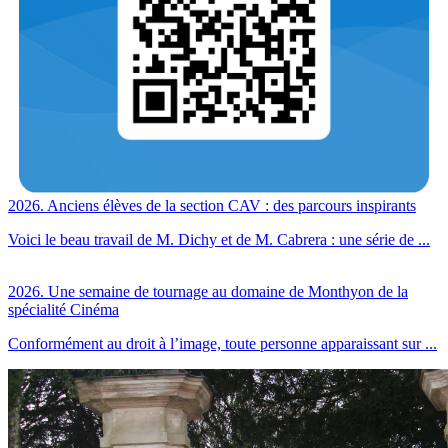
2026. Anciens élèves de la section CAV : des parcours inspirants
Voici le beau travail de M. Dichy et de M. Cabrera : une série de ...
2026. Une semaine de tournage au domaine de Monthyon de la
spécialité Cinéma
Conformément au droit à l’image, toute personne apparaissant sur ...