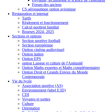
Physique, technologie et science de l'ingénieur
Forum des anciens
CS aéronautique option avionique
Restauration et internat
Tarifs
Règlement et fonctionnement
Calcul quotient familial
Bourses 2024- 2025
Sections et options
Section sportive football
Section européenne
Option cinéma audiovisuel
Option italien
Option EPS
option Langue et culture de l'Antiquité
Option Maths expertes et Maths complémentaires
Option Droit et Grands Enjeux du Monde
Contemporain
Vie du lycée
Association sportive (AS)
Environnement (label E3D)
CDI
Voyages et sorties
Culture
Orientation