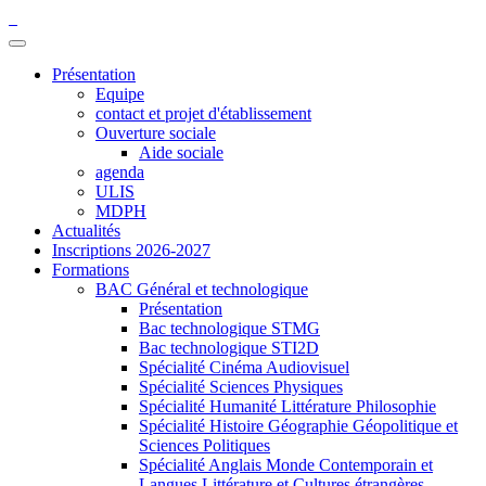
Présentation
Equipe
contact et projet d'établissement
Ouverture sociale
Aide sociale
agenda
ULIS
MDPH
Actualités
Inscriptions 2026-2027
Formations
BAC Général et technologique
Présentation
Bac technologique STMG
Bac technologique STI2D
Spécialité Cinéma Audiovisuel
Spécialité Sciences Physiques
Spécialité Humanité Littérature Philosophie
Spécialité Histoire Géographie Géopolitique et
Sciences Politiques
Spécialité Anglais Monde Contemporain et
Langues Littérature et Cultures étrangères