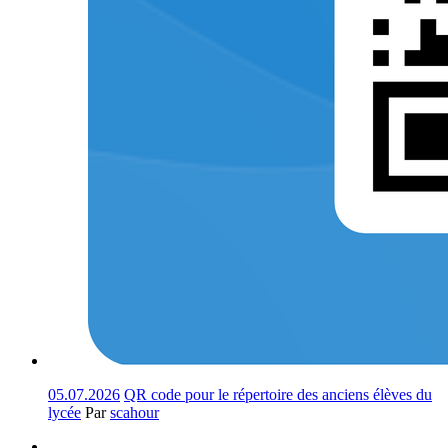
05.07.2026
QR code pour le répertoire des anciens élèves du
lycée
Par
scahour