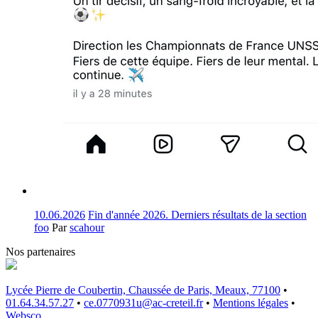
10.06.2026
Fin d'année 2026. Derniers résultats de la section
foo
Par
scahour
Nos partenaires
Lycée Pierre de Coubertin, Chaussée de Paris, Meaux, 77100
•
01.64.34.57.27
•
ce.0770931u@ac-creteil.fr
•
Mentions légales
•
Websco