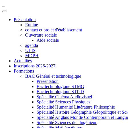
Présentation
Equipe
contact et projet d'établissement
Ouverture sociale
Aide sociale
agenda
ULIS
MDPH
Actualités
Inscriptions 2026-2027
Formations
BAC Général et technologique
Présentation
Bac technologique STMG
Bac technologique STI2D
Spécialité Cinéma Audiovisuel
Spécialité Sciences Physiques
Spécialité Humanité Littérature Philosophie
Spécialité Histoire Géographie Géopolitique et Sci
Spécialité Anglais Monde Contemporain et Langues 
Spécialité Sciences de l'Ingénieur
Spécialité Mathématiques