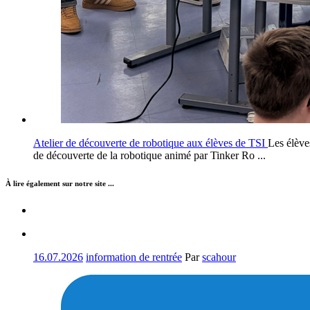
Atelier de découverte de robotique aux élèves de TSI
Les élève
de découverte de la robotique animé par Tinker Ro ...
À lire également sur notre site ...
16.07.2026
information de rentrée
Par
scahour