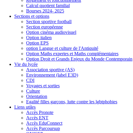
Règlement et fonctionnement
Calcul quotient familial
Bourses 2024- 2025
Sections et options
Section sportive football
Section européenne
Option cinéma audiovisuel
Option italien
Option EPS
option Langue et culture de l'Antiquité
Option Maths expertes et Maths complémentaires
Option Droit et Grands Enjeux du Monde Contemporain
Vie du lycée
Association sportive (AS)
Environnement (label E3D)
CDI
Voyages et sorties
Culture
Orientation
Egalité filles garçons, lutte contre les lgbtphobies
Liens utiles
Accès Pronote
Accès ENT
Accès EduConnect
Accès Parcoursup