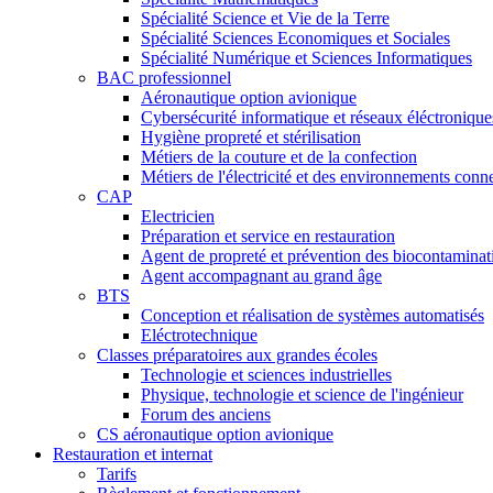
Spécialité Science et Vie de la Terre
Spécialité Sciences Economiques et Sociales
Spécialité Numérique et Sciences Informatiques
BAC professionnel
Aéronautique option avionique
Cybersécurité informatique et réseaux éléctronique
Hygiène propreté et stérilisation
Métiers de la couture et de la confection
Métiers de l'électricité et des environnements conn
CAP
Electricien
Préparation et service en restauration
Agent de propreté et prévention des biocontaminat
Agent accompagnant au grand âge
BTS
Conception et réalisation de systèmes automatisés
Eléctrotechnique
Classes préparatoires aux grandes écoles
Technologie et sciences industrielles
Physique, technologie et science de l'ingénieur
Forum des anciens
CS aéronautique option avionique
Restauration et internat
Tarifs