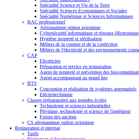
Spécialité Science et Vie de la Terre
Spécialité Sciences Economiques et Sociales
Spécialité Numérique et Sciences Informatiques
BAC professionnel
Aéronautique option avionique
Cybersécurité informatique et réseaux éléctronique
Hygiène propreté et stérilisation
Métiers de la couture et de la confection
Métiers de l'électricité et des environnements conn
CAP
Electricien
Préparation et service en restauration
Agent de propreté et prévention des biocontaminat
Agent accompagnant au grand âge
BTS
Conception et réalisation de systèmes automatisés
Eléctrotechnique
Classes préparatoires aux grandes écoles
Technologie et sciences industrielles
Physique, technologie et science de l'ingénieur
Forum des anciens
CS aéronautique option avionique
Restauration et internat
Tarifs