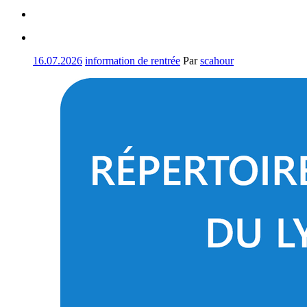
16.07.2026
information de rentrée
Par
scahour