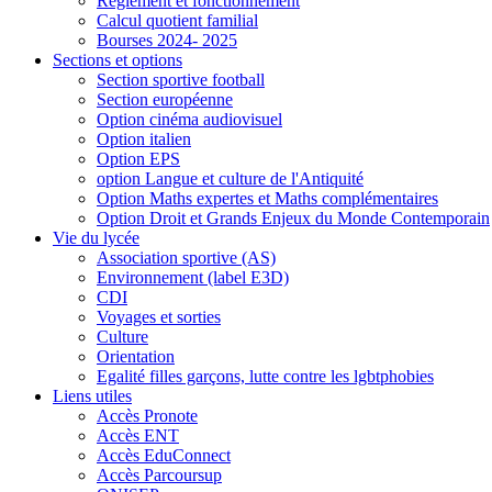
Règlement et fonctionnement
Calcul quotient familial
Bourses 2024- 2025
Sections et options
Section sportive football
Section européenne
Option cinéma audiovisuel
Option italien
Option EPS
option Langue et culture de l'Antiquité
Option Maths expertes et Maths complémentaires
Option Droit et Grands Enjeux du Monde Contemporain
Vie du lycée
Association sportive (AS)
Environnement (label E3D)
CDI
Voyages et sorties
Culture
Orientation
Egalité filles garçons, lutte contre les lgbtphobies
Liens utiles
Accès Pronote
Accès ENT
Accès EduConnect
Accès Parcoursup