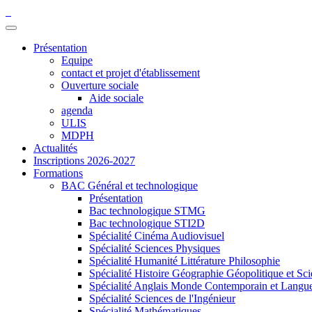
Présentation
Equipe
contact et projet d'établissement
Ouverture sociale
Aide sociale
agenda
ULIS
MDPH
Actualités
Inscriptions 2026-2027
Formations
BAC Général et technologique
Présentation
Bac technologique STMG
Bac technologique STI2D
Spécialité Cinéma Audiovisuel
Spécialité Sciences Physiques
Spécialité Humanité Littérature Philosophie
Spécialité Histoire Géographie Géopolitique et Sci
Spécialité Anglais Monde Contemporain et Langues 
Spécialité Sciences de l'Ingénieur
Spécialité Mathématiques