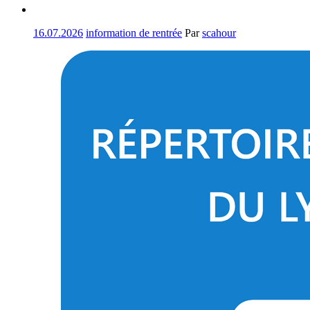
16.07.2026
information de rentrée
Par
scahour