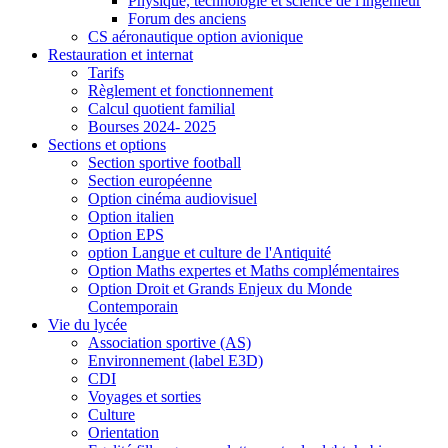
Physique, technologie et science de l'ingénieur
Forum des anciens
CS aéronautique option avionique
Restauration et internat
Tarifs
Règlement et fonctionnement
Calcul quotient familial
Bourses 2024- 2025
Sections et options
Section sportive football
Section européenne
Option cinéma audiovisuel
Option italien
Option EPS
option Langue et culture de l'Antiquité
Option Maths expertes et Maths complémentaires
Option Droit et Grands Enjeux du Monde
Contemporain
Vie du lycée
Association sportive (AS)
Environnement (label E3D)
CDI
Voyages et sorties
Culture
Orientation