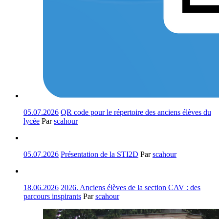
05.07.2026
QR code pour le répertoire des anciens élèves du
lycée
Par
scahour
05.07.2026
Présentation de la STI2D
Par
scahour
18.06.2026
2026. Anciens élèves de la section CAV : des
parcours inspirants
Par
scahour