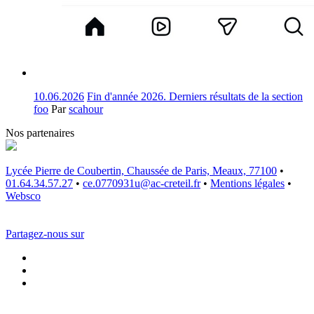
10.06.2026
Fin d'année 2026. Derniers résultats de la section
foo
Par
scahour
Nos partenaires
Lycée Pierre de Coubertin, Chaussée de Paris, Meaux, 77100
•
01.64.34.57.27
•
ce.0770931u@ac-creteil.fr
•
Mentions légales
•
Websco
Partagez-nous sur