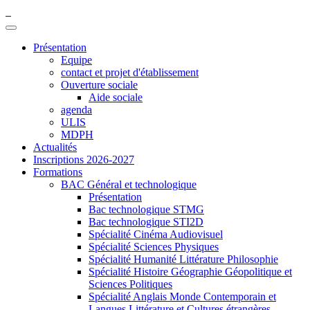
Présentation
Equipe
contact et projet d'établissement
Ouverture sociale
Aide sociale
agenda
ULIS
MDPH
Actualités
Inscriptions 2026-2027
Formations
BAC Général et technologique
Présentation
Bac technologique STMG
Bac technologique STI2D
Spécialité Cinéma Audiovisuel
Spécialité Sciences Physiques
Spécialité Humanité Littérature Philosophie
Spécialité Histoire Géographie Géopolitique et
Sciences Politiques
Spécialité Anglais Monde Contemporain et
Langues Littérature et Cultures étrangères