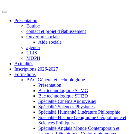
Présentation
Equipe
contact et projet d'établissement
Ouverture sociale
Aide sociale
agenda
ULIS
MDPH
Actualités
Inscriptions 2026-2027
Formations
BAC Général et technologique
Présentation
Bac technologique STMG
Bac technologique STI2D
Spécialité Cinéma Audiovisuel
Spécialité Sciences Physiques
Spécialité Humanité Littérature Philosophie
Spécialité Histoire Géographie Géopolitique et
Sciences Politiques
Spécialité Anglais Monde Contemporain et
Langues Littérature et Cultures étrangères