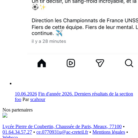
10.06.2026
Fin d'année 2026. Derniers résultats de la section
foo
Par
scahour
Nos partenaires
Lycée Pierre de Coubertin, Chaussée de Paris, Meaux, 77100
•
01.64.34.57.27
•
ce.0770931u@ac-creteil.fr
•
Mentions légales
•
Websco