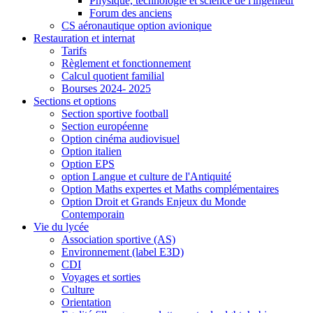
Physique, technologie et science de l'ingénieur
Forum des anciens
CS aéronautique option avionique
Restauration et internat
Tarifs
Règlement et fonctionnement
Calcul quotient familial
Bourses 2024- 2025
Sections et options
Section sportive football
Section européenne
Option cinéma audiovisuel
Option italien
Option EPS
option Langue et culture de l'Antiquité
Option Maths expertes et Maths complémentaires
Option Droit et Grands Enjeux du Monde
Contemporain
Vie du lycée
Association sportive (AS)
Environnement (label E3D)
CDI
Voyages et sorties
Culture
Orientation