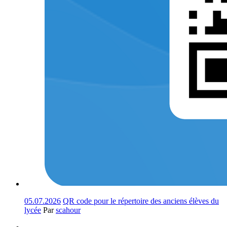
05.07.2026
QR code pour le répertoire des anciens élèves du
lycée
Par
scahour