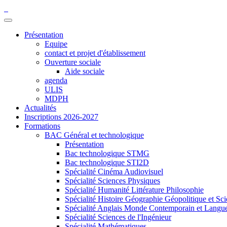
Présentation
Equipe
contact et projet d'établissement
Ouverture sociale
Aide sociale
agenda
ULIS
MDPH
Actualités
Inscriptions 2026-2027
Formations
BAC Général et technologique
Présentation
Bac technologique STMG
Bac technologique STI2D
Spécialité Cinéma Audiovisuel
Spécialité Sciences Physiques
Spécialité Humanité Littérature Philosophie
Spécialité Histoire Géographie Géopolitique et Sci
Spécialité Anglais Monde Contemporain et Langues 
Spécialité Sciences de l'Ingénieur
Spécialité Mathématiques