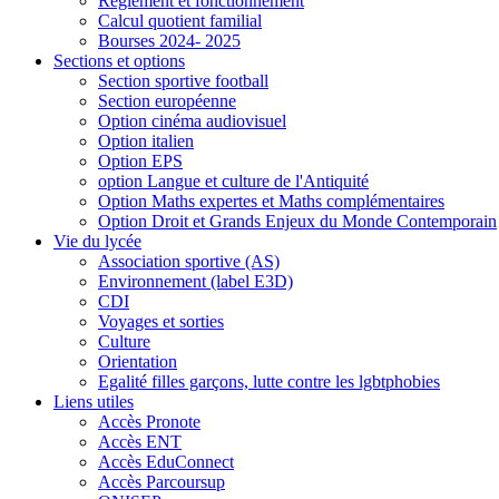
Règlement et fonctionnement
Calcul quotient familial
Bourses 2024- 2025
Sections et options
Section sportive football
Section européenne
Option cinéma audiovisuel
Option italien
Option EPS
option Langue et culture de l'Antiquité
Option Maths expertes et Maths complémentaires
Option Droit et Grands Enjeux du Monde Contemporain
Vie du lycée
Association sportive (AS)
Environnement (label E3D)
CDI
Voyages et sorties
Culture
Orientation
Egalité filles garçons, lutte contre les lgbtphobies
Liens utiles
Accès Pronote
Accès ENT
Accès EduConnect
Accès Parcoursup