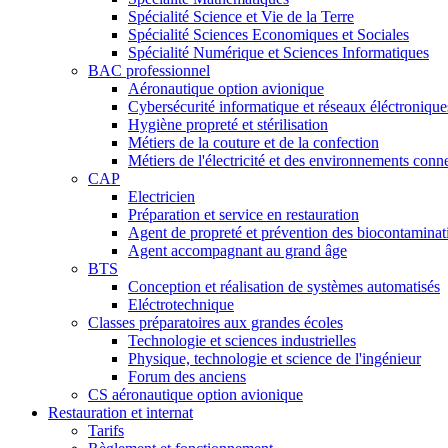
Spécialité Science et Vie de la Terre
Spécialité Sciences Economiques et Sociales
Spécialité Numérique et Sciences Informatiques
BAC professionnel
Aéronautique option avionique
Cybersécurité informatique et réseaux éléctronique
Hygiène propreté et stérilisation
Métiers de la couture et de la confection
Métiers de l'électricité et des environnements conn
CAP
Electricien
Préparation et service en restauration
Agent de propreté et prévention des biocontaminat
Agent accompagnant au grand âge
BTS
Conception et réalisation de systèmes automatisés
Eléctrotechnique
Classes préparatoires aux grandes écoles
Technologie et sciences industrielles
Physique, technologie et science de l'ingénieur
Forum des anciens
CS aéronautique option avionique
Restauration et internat
Tarifs