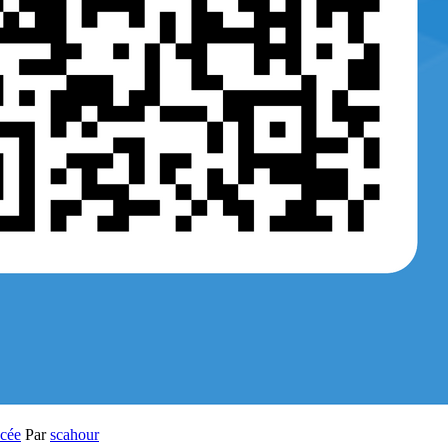
ycée
Par
scahour