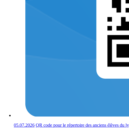
05.07.2026
QR code pour le répertoire des anciens élèves du l