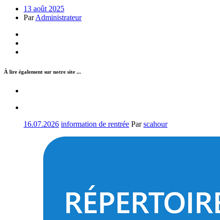
13 août 2025
Par
Administrateur
À lire également sur notre site ...
16.07.2026
information de rentrée
Par
scahour