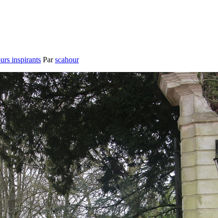
urs inspirants
Par
scahour