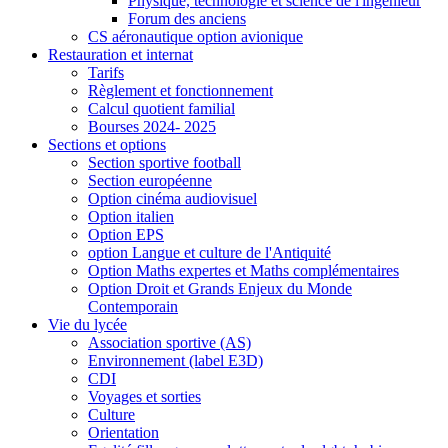
Physique, technologie et science de l'ingénieur
Forum des anciens
CS aéronautique option avionique
Restauration et internat
Tarifs
Règlement et fonctionnement
Calcul quotient familial
Bourses 2024- 2025
Sections et options
Section sportive football
Section européenne
Option cinéma audiovisuel
Option italien
Option EPS
option Langue et culture de l'Antiquité
Option Maths expertes et Maths complémentaires
Option Droit et Grands Enjeux du Monde
Contemporain
Vie du lycée
Association sportive (AS)
Environnement (label E3D)
CDI
Voyages et sorties
Culture
Orientation