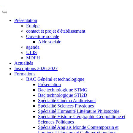
Présentation
Equipe
contact et projet d'établissement
Ouverture sociale
Aide sociale
agenda
ULIS
MDPH
Actualités
Inscriptions 2026-2027
Formations
BAC Général et technologique
Présentation
Bac technologique STMG
Bac technologique STI2D
Spécialité Cinéma Audiovisuel
Spécialité Sciences Physiques
Spécialité Humanité Littérature Philosophie
Spécialité Histoire Géographie Géopolitique et
Sciences Politiques
Spécialité Anglais Monde Contemporain et
Langues Littérature et Cultures étrangères