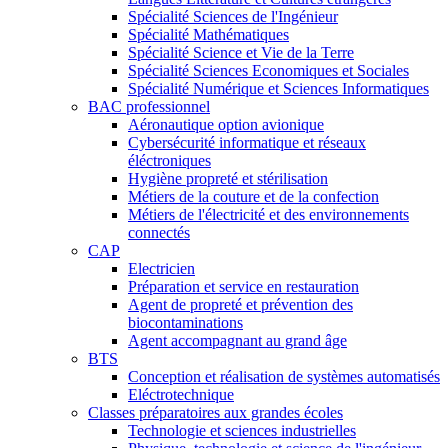
Spécialité Sciences de l'Ingénieur
Spécialité Mathématiques
Spécialité Science et Vie de la Terre
Spécialité Sciences Economiques et Sociales
Spécialité Numérique et Sciences Informatiques
BAC professionnel
Aéronautique option avionique
Cybersécurité informatique et réseaux
éléctroniques
Hygiène propreté et stérilisation
Métiers de la couture et de la confection
Métiers de l'électricité et des environnements
connectés
CAP
Electricien
Préparation et service en restauration
Agent de propreté et prévention des
biocontaminations
Agent accompagnant au grand âge
BTS
Conception et réalisation de systèmes automatisés
Eléctrotechnique
Classes préparatoires aux grandes écoles
Technologie et sciences industrielles