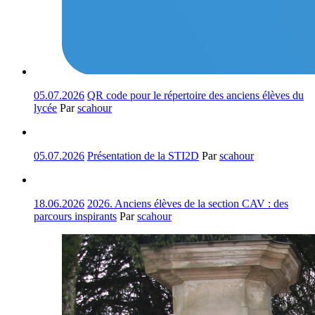
05.07.2026
QR code pour le répertoire des anciens élèves du
lycée
Par
scahour
05.07.2026
Présentation de la STI2D
Par
scahour
18.06.2026
2026. Anciens élèves de la section CAV : des
parcours inspirants
Par
scahour