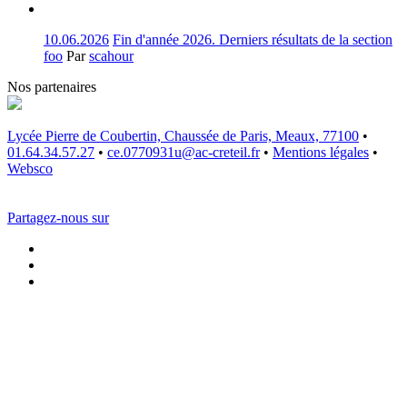
10.06.2026
Fin d'année 2026. Derniers résultats de la section
foo
Par
scahour
Nos partenaires
Lycée Pierre de Coubertin, Chaussée de Paris, Meaux, 77100
•
01.64.34.57.27
•
ce.0770931u@ac-creteil.fr
•
Mentions légales
•
Websco
Partagez-nous sur