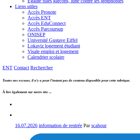
Egalité filles garçons, lutte contre les lgbtphobies
Liens utiles
Accès Pronote
Accès ENT
Accès EduConnect
Accès Parcoursup
ONISEP
Université Gustave Eiffel
Lokaviz logement étudiant
Visale emploi et logement
Calendrier scolaire
ENT
Contact
Rechercher
Toutes nos excuses, il n'y a pour l'instant pas de contenu disponible pour cette rubrique.
À lire également sur notre site ...
16.07.2026
information de rentrée
Par
scahour