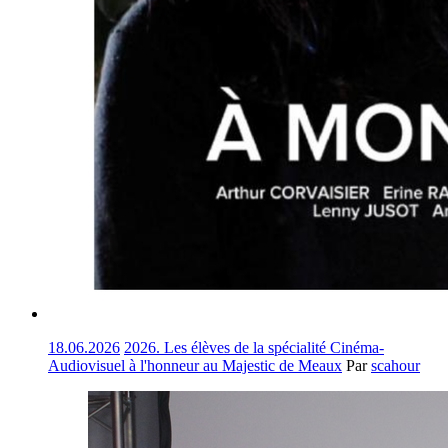
18.06.2026
2026. Les élèves de la spécialité Cinéma-
Audiovisuel à l'honneur au Majestic de Meaux
Par
scahour