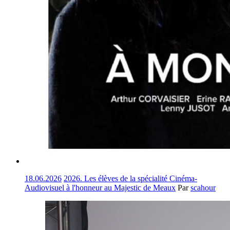
18.06.2026
2026. Les élèves de la spécialité Cinéma-
Audiovisuel à l'honneur au Majestic de Meaux
Par
scahour