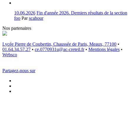
10.06.2026
Fin d'année 2026. Derniers résultats de la section
foo
Par
scahour
Nos partenaires
Lycée Pierre de Coubertin, Chaussée de Paris, Meaux, 77100
•
01.64.34.57.27
•
ce.0770931u@ac-creteil.fr
•
Mentions légales
•
Websco
Partagez-nous sur