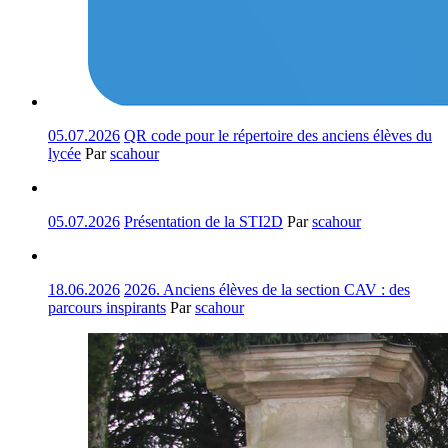
05.07.2026
QR code pour le répertoire des anciens élèves du
lycée
Par
scahour
05.07.2026
Présentation de la STI2D
Par
scahour
18.06.2026
2026. Anciens élèves de la section CAV : des
parcours inspirants
Par
scahour