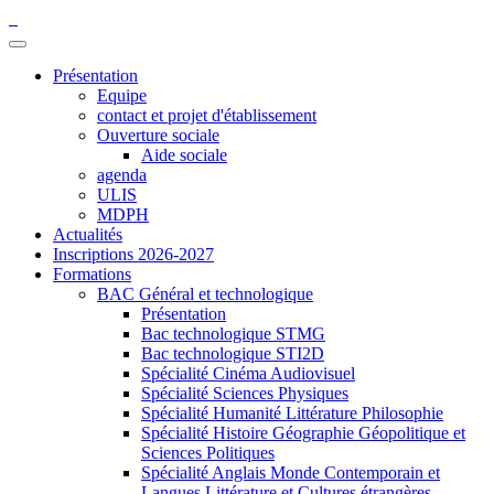
Présentation
Equipe
contact et projet d'établissement
Ouverture sociale
Aide sociale
agenda
ULIS
MDPH
Actualités
Inscriptions 2026-2027
Formations
BAC Général et technologique
Présentation
Bac technologique STMG
Bac technologique STI2D
Spécialité Cinéma Audiovisuel
Spécialité Sciences Physiques
Spécialité Humanité Littérature Philosophie
Spécialité Histoire Géographie Géopolitique et
Sciences Politiques
Spécialité Anglais Monde Contemporain et
Langues Littérature et Cultures étrangères