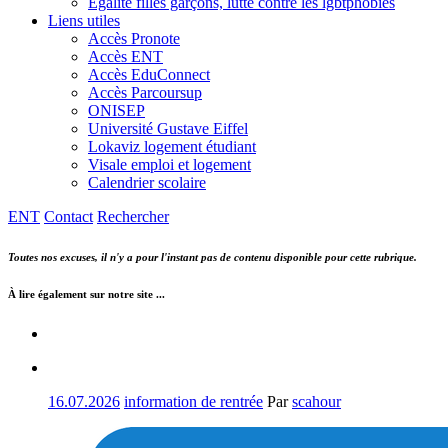
Egalité filles garçons, lutte contre les lgbtphobies
Liens utiles
Accès Pronote
Accès ENT
Accès EduConnect
Accès Parcoursup
ONISEP
Université Gustave Eiffel
Lokaviz logement étudiant
Visale emploi et logement
Calendrier scolaire
ENT
Contact
Rechercher
Toutes nos excuses, il n'y a pour l'instant pas de contenu disponible pour cette rubrique.
À lire également sur notre site ...
16.07.2026
information de rentrée
Par
scahour