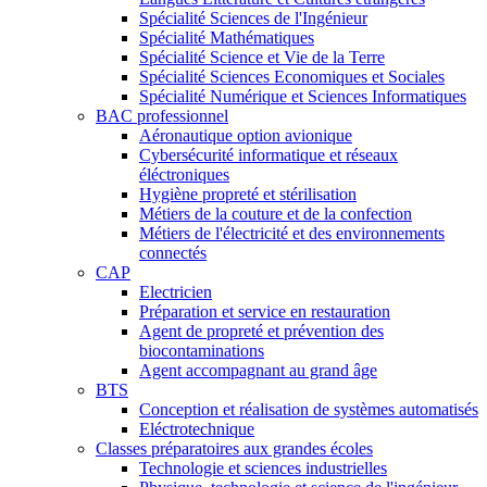
Spécialité Sciences de l'Ingénieur
Spécialité Mathématiques
Spécialité Science et Vie de la Terre
Spécialité Sciences Economiques et Sociales
Spécialité Numérique et Sciences Informatiques
BAC professionnel
Aéronautique option avionique
Cybersécurité informatique et réseaux
éléctroniques
Hygiène propreté et stérilisation
Métiers de la couture et de la confection
Métiers de l'électricité et des environnements
connectés
CAP
Electricien
Préparation et service en restauration
Agent de propreté et prévention des
biocontaminations
Agent accompagnant au grand âge
BTS
Conception et réalisation de systèmes automatisés
Eléctrotechnique
Classes préparatoires aux grandes écoles
Technologie et sciences industrielles