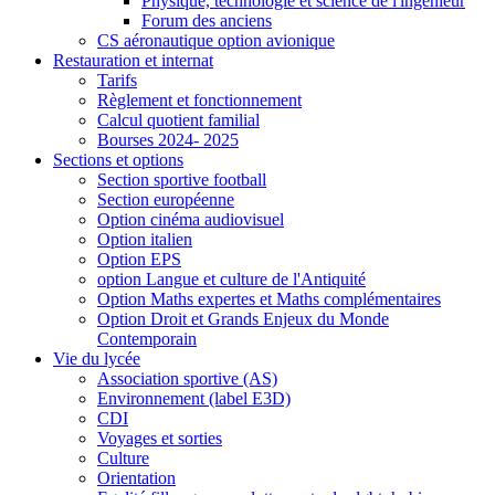
Physique, technologie et science de l'ingénieur
Forum des anciens
CS aéronautique option avionique
Restauration et internat
Tarifs
Règlement et fonctionnement
Calcul quotient familial
Bourses 2024- 2025
Sections et options
Section sportive football
Section européenne
Option cinéma audiovisuel
Option italien
Option EPS
option Langue et culture de l'Antiquité
Option Maths expertes et Maths complémentaires
Option Droit et Grands Enjeux du Monde
Contemporain
Vie du lycée
Association sportive (AS)
Environnement (label E3D)
CDI
Voyages et sorties
Culture
Orientation