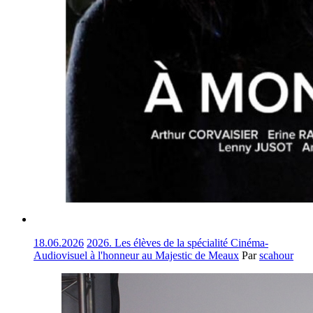
18.06.2026
2026. Les élèves de la spécialité Cinéma-
Audiovisuel à l'honneur au Majestic de Meaux
Par
scahour