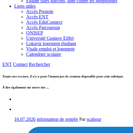
Egalité filles garçons, lutte contre les lgbtphobies
Liens utiles
Accès Pronote
Accès ENT
Accès EduConnect
Accès Parcoursup
ONISEP
Université Gustave Eiffel
Lokaviz logement étudiant
Visale emploi et logement
Calendrier scolaire
ENT
Contact
Rechercher
Toutes nos excuses, il n'y a pour l'instant pas de contenu disponible pour cette rubrique.
À lire également sur notre site ...
16.07.2026
information de rentrée
Par
scahour