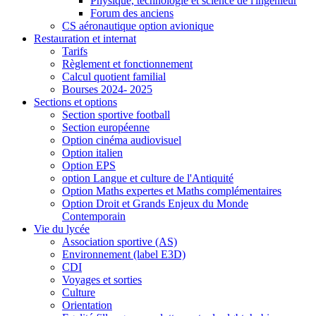
Physique, technologie et science de l'ingénieur
Forum des anciens
CS aéronautique option avionique
Restauration et internat
Tarifs
Règlement et fonctionnement
Calcul quotient familial
Bourses 2024- 2025
Sections et options
Section sportive football
Section européenne
Option cinéma audiovisuel
Option italien
Option EPS
option Langue et culture de l'Antiquité
Option Maths expertes et Maths complémentaires
Option Droit et Grands Enjeux du Monde
Contemporain
Vie du lycée
Association sportive (AS)
Environnement (label E3D)
CDI
Voyages et sorties
Culture
Orientation