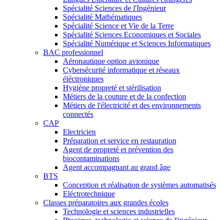
Spécialité Sciences de l'Ingénieur
Spécialité Mathématiques
Spécialité Science et Vie de la Terre
Spécialité Sciences Economiques et Sociales
Spécialité Numérique et Sciences Informatiques
BAC professionnel
Aéronautique option avionique
Cybersécurité informatique et réseaux
éléctroniques
Hygiène propreté et stérilisation
Métiers de la couture et de la confection
Métiers de l'électricité et des environnements
connectés
CAP
Electricien
Préparation et service en restauration
Agent de propreté et prévention des
biocontaminations
Agent accompagnant au grand âge
BTS
Conception et réalisation de systèmes automatisés
Eléctrotechnique
Classes préparatoires aux grandes écoles
Technologie et sciences industrielles