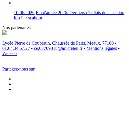
10.06.2026
Fin d'année 2026. Derniers résultats de la section
foo
Par
scahour
Nos partenaires
Lycée Pierre de Coubertin, Chaussée de Paris, Meaux, 77100
•
01.64.34.57.27
•
ce.0770931u@ac-creteil.fr
•
Mentions légales
•
Websco
Partagez-nous sur