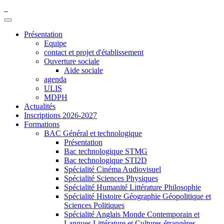
Présentation
Equipe
contact et projet d'établissement
Ouverture sociale
Aide sociale
agenda
ULIS
MDPH
Actualités
Inscriptions 2026-2027
Formations
BAC Général et technologique
Présentation
Bac technologique STMG
Bac technologique STI2D
Spécialité Cinéma Audiovisuel
Spécialité Sciences Physiques
Spécialité Humanité Littérature Philosophie
Spécialité Histoire Géographie Géopolitique et
Sciences Politiques
Spécialité Anglais Monde Contemporain et
Langues Littérature et Cultures étrangères