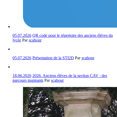
05.07.2026
QR code pour le répertoire des anciens élèves du
lycée
Par
scahour
05.07.2026
Présentation de la STI2D
Par
scahour
18.06.2026
2026. Anciens élèves de la section CAV : des
parcours inspirants
Par
scahour