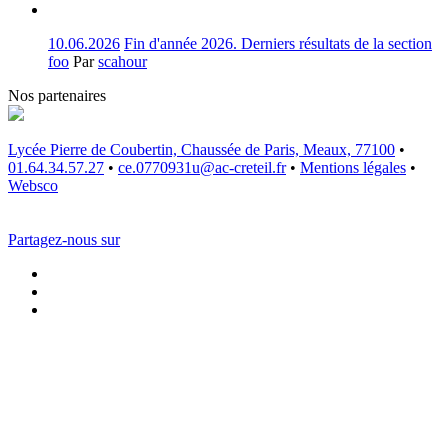
10.06.2026
Fin d'année 2026. Derniers résultats de la section
foo
Par
scahour
Nos partenaires
Lycée Pierre de Coubertin, Chaussée de Paris, Meaux, 77100
•
01.64.34.57.27
•
ce.0770931u@ac-creteil.fr
•
Mentions légales
•
Websco
Partagez-nous sur