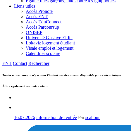
Egalité filles garçons, lutte contre les lgbtphobies
Liens utiles
Accès Pronote
Accès ENT
Accès EduConnect
Accès Parcoursup
ONISEP
Université Gustave Eiffel
Lokaviz logement étudiant
Visale emploi et logement
Calendrier scolaire
ENT
Contact
Rechercher
Toutes nos excuses, il n'y a pour l'instant pas de contenu disponible pour cette rubrique.
À lire également sur notre site ...
16.07.2026
information de rentrée
Par
scahour