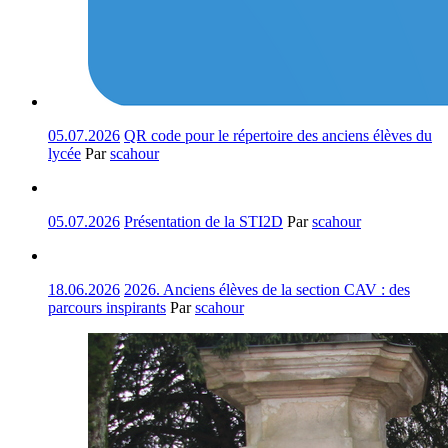
05.07.2026
QR code pour le répertoire des anciens élèves du
lycée
Par
scahour
05.07.2026
Présentation de la STI2D
Par
scahour
18.06.2026
2026. Anciens élèves de la section CAV : des
parcours inspirants
Par
scahour