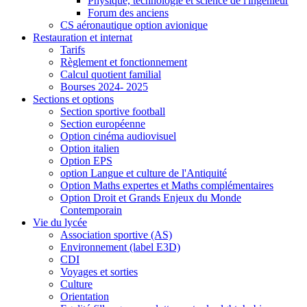
Physique, technologie et science de l'ingénieur
Forum des anciens
CS aéronautique option avionique
Restauration et internat
Tarifs
Règlement et fonctionnement
Calcul quotient familial
Bourses 2024- 2025
Sections et options
Section sportive football
Section européenne
Option cinéma audiovisuel
Option italien
Option EPS
option Langue et culture de l'Antiquité
Option Maths expertes et Maths complémentaires
Option Droit et Grands Enjeux du Monde
Contemporain
Vie du lycée
Association sportive (AS)
Environnement (label E3D)
CDI
Voyages et sorties
Culture
Orientation