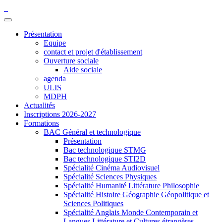
Présentation
Equipe
contact et projet d'établissement
Ouverture sociale
Aide sociale
agenda
ULIS
MDPH
Actualités
Inscriptions 2026-2027
Formations
BAC Général et technologique
Présentation
Bac technologique STMG
Bac technologique STI2D
Spécialité Cinéma Audiovisuel
Spécialité Sciences Physiques
Spécialité Humanité Littérature Philosophie
Spécialité Histoire Géographie Géopolitique et
Sciences Politiques
Spécialité Anglais Monde Contemporain et
Langues Littérature et Cultures étrangères