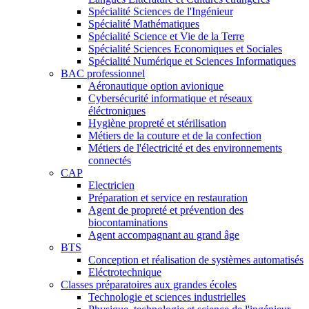
Spécialité Sciences de l'Ingénieur
Spécialité Mathématiques
Spécialité Science et Vie de la Terre
Spécialité Sciences Economiques et Sociales
Spécialité Numérique et Sciences Informatiques
BAC professionnel
Aéronautique option avionique
Cybersécurité informatique et réseaux
éléctroniques
Hygiène propreté et stérilisation
Métiers de la couture et de la confection
Métiers de l'électricité et des environnements
connectés
CAP
Electricien
Préparation et service en restauration
Agent de propreté et prévention des
biocontaminations
Agent accompagnant au grand âge
BTS
Conception et réalisation de systèmes automatisés
Eléctrotechnique
Classes préparatoires aux grandes écoles
Technologie et sciences industrielles