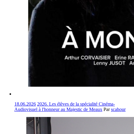
18.06.2026
2026. Les élèves de la spécialité Cinéma-
Audiovisuel à l'honneur au Majestic de Meaux
Par
scahour