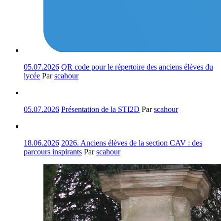
05.07.2026
QR code pour le répertoire des anciens élèves du
lycée
Par
scahour
05.07.2026
Présentation de la STI2D
Par
scahour
18.06.2026
2026. Anciens élèves de la section CAV : des
parcours inspirants
Par
scahour