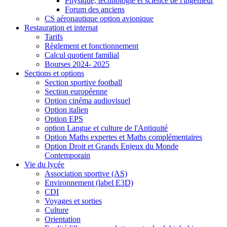
Physique, technologie et science de l'ingénieur
Forum des anciens
CS aéronautique option avionique
Restauration et internat
Tarifs
Règlement et fonctionnement
Calcul quotient familial
Bourses 2024- 2025
Sections et options
Section sportive football
Section européenne
Option cinéma audiovisuel
Option italien
Option EPS
option Langue et culture de l'Antiquité
Option Maths expertes et Maths complémentaires
Option Droit et Grands Enjeux du Monde
Contemporain
Vie du lycée
Association sportive (AS)
Environnement (label E3D)
CDI
Voyages et sorties
Culture
Orientation