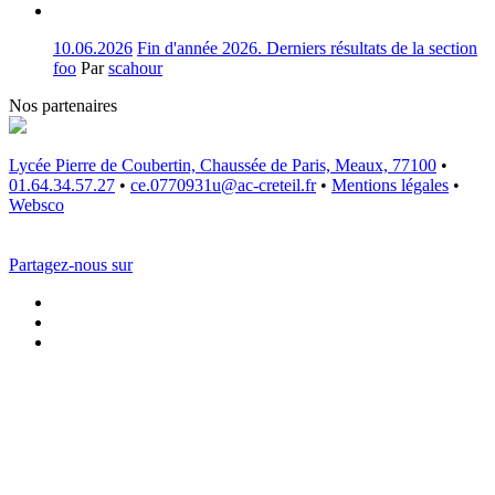
10.06.2026
Fin d'année 2026. Derniers résultats de la section
foo
Par
scahour
Nos partenaires
Lycée Pierre de Coubertin, Chaussée de Paris, Meaux, 77100
•
01.64.34.57.27
•
ce.0770931u@ac-creteil.fr
•
Mentions légales
•
Websco
Partagez-nous sur