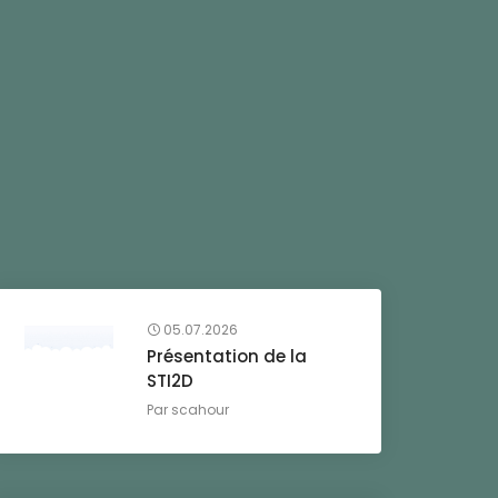
05.07.2026
Présentation de la
STI2D
Par
scahour