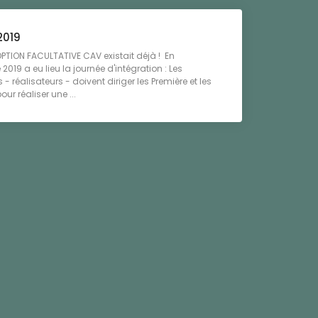
2019
' OPTION FACULTATIVE CAV existait déjà ! En
2019 a eu lieu la journée d'intégration : Les
- réalisateurs - doivent diriger les Première et les
ur réaliser une ...