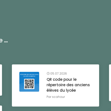
...
05.07.2026
QR code pour le
répertoire des anciens
élèves du lycée
Par
scahour