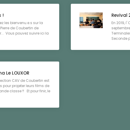
 !
Revival 
z les bienvenu.e.s sur la
En 2019, l
Pierre de Coubertin de
septembre 
... Vous pouvez suivre ici la
Terminales 
Seconde po
éma Le LOUXOR
 section CAV de Coubertin est
 pour projeter leurs films de
de classe !! Et pour finir, le