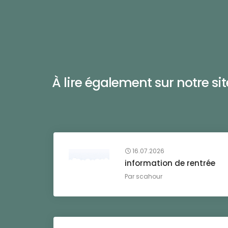
À lire également sur notre site 
16.07.2026
information de rentrée
Par
scahour