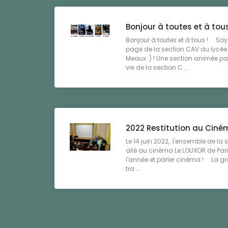
Bonjour à toutes et à tous
Bonjour à toutes et à tous ! Soye
page de la section CAV du lycée 
Meaux :) ! Une section animée par
vie de la section C ...
2022 Restitution au Cin
Le 14 juin 2022, l'ensemble de la
allé au cinéma Le LOUXOR de Paris
l'année et parler cinéma ! La gran
tra ...