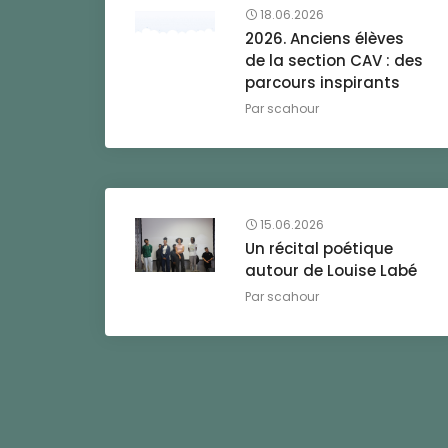
18.06.2026
2026. Anciens élèves
de la section CAV : des
parcours inspirants
Par
scahour
15.06.2026
Un récital poétique
autour de Louise Labé
Par
scahour