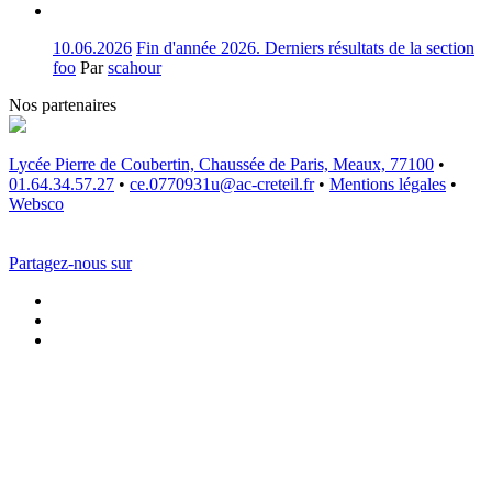
10.06.2026
Fin d'année 2026. Derniers résultats de la section
foo
Par
scahour
Nos partenaires
Lycée Pierre de Coubertin, Chaussée de Paris, Meaux, 77100
•
01.64.34.57.27
•
ce.0770931u@ac-creteil.fr
•
Mentions légales
•
Websco
Partagez-nous sur