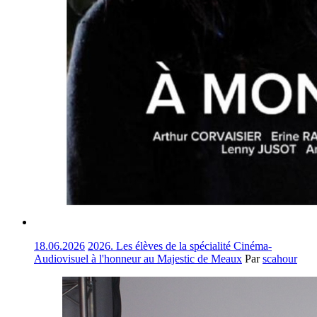
18.06.2026
2026. Les élèves de la spécialité Cinéma-
Audiovisuel à l'honneur au Majestic de Meaux
Par
scahour