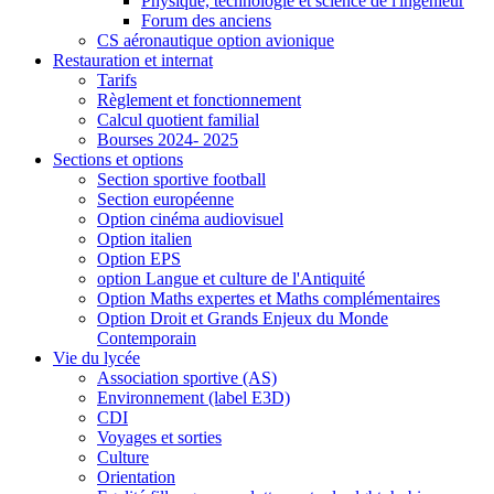
Physique, technologie et science de l'ingénieur
Forum des anciens
CS aéronautique option avionique
Restauration et internat
Tarifs
Règlement et fonctionnement
Calcul quotient familial
Bourses 2024- 2025
Sections et options
Section sportive football
Section européenne
Option cinéma audiovisuel
Option italien
Option EPS
option Langue et culture de l'Antiquité
Option Maths expertes et Maths complémentaires
Option Droit et Grands Enjeux du Monde
Contemporain
Vie du lycée
Association sportive (AS)
Environnement (label E3D)
CDI
Voyages et sorties
Culture
Orientation