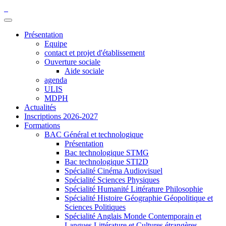
Présentation
Equipe
contact et projet d'établissement
Ouverture sociale
Aide sociale
agenda
ULIS
MDPH
Actualités
Inscriptions 2026-2027
Formations
BAC Général et technologique
Présentation
Bac technologique STMG
Bac technologique STI2D
Spécialité Cinéma Audiovisuel
Spécialité Sciences Physiques
Spécialité Humanité Littérature Philosophie
Spécialité Histoire Géographie Géopolitique et
Sciences Politiques
Spécialité Anglais Monde Contemporain et
Langues Littérature et Cultures étrangères