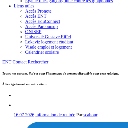
Egalité filles garçons, lutte contre les lgbtphobies
Liens utiles
Accès Pronote
Accès ENT
Accès EduConnect
Accès Parcoursup
ONISEP
Université Gustave Eiffel
Lokaviz logement étudiant
Visale emploi et logement
Calendrier scolaire
ENT
Contact
Rechercher
Toutes nos excuses, il n'y a pour l'instant pas de contenu disponible pour cette rubrique.
À lire également sur notre site ...
16.07.2026
information de rentrée
Par
scahour