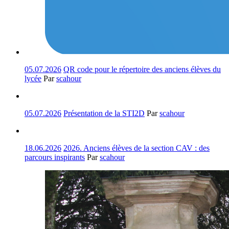
05.07.2026
QR code pour le répertoire des anciens élèves du
lycée
Par
scahour
05.07.2026
Présentation de la STI2D
Par
scahour
18.06.2026
2026. Anciens élèves de la section CAV : des
parcours inspirants
Par
scahour