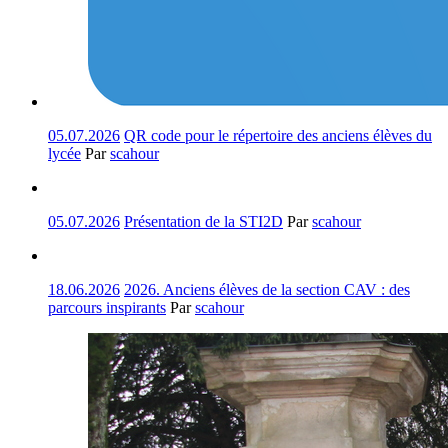
05.07.2026
QR code pour le répertoire des anciens élèves du
lycée
Par
scahour
05.07.2026
Présentation de la STI2D
Par
scahour
18.06.2026
2026. Anciens élèves de la section CAV : des
parcours inspirants
Par
scahour