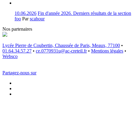
10.06.2026
Fin d'année 2026. Derniers résultats de la section
foo
Par
scahour
Nos partenaires
Lycée Pierre de Coubertin, Chaussée de Paris, Meaux, 77100
•
01.64.34.57.27
•
ce.0770931u@ac-creteil.fr
•
Mentions légales
•
Websco
Partagez-nous sur