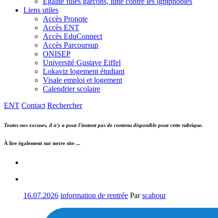
Egalité filles garçons, lutte contre les lgbtphobies
Liens utiles
Accès Pronote
Accès ENT
Accès EduConnect
Accès Parcoursup
ONISEP
Université Gustave Eiffel
Lokaviz logement étudiant
Visale emploi et logement
Calendrier scolaire
ENT
Contact
Rechercher
Toutes nos excuses, il n'y a pour l'instant pas de contenu disponible pour cette rubrique.
À lire également sur notre site ...
16.07.2026
information de rentrée
Par
scahour