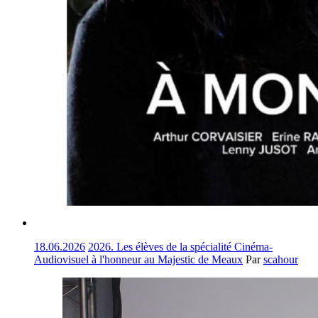
18.06.2026
2026. Les élèves de la spécialité Cinéma-
Audiovisuel à l'honneur au Majestic de Meaux
Par
scahour