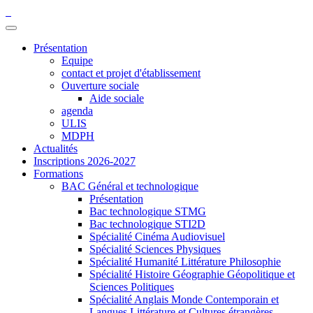
Présentation
Equipe
contact et projet d'établissement
Ouverture sociale
Aide sociale
agenda
ULIS
MDPH
Actualités
Inscriptions 2026-2027
Formations
BAC Général et technologique
Présentation
Bac technologique STMG
Bac technologique STI2D
Spécialité Cinéma Audiovisuel
Spécialité Sciences Physiques
Spécialité Humanité Littérature Philosophie
Spécialité Histoire Géographie Géopolitique et
Sciences Politiques
Spécialité Anglais Monde Contemporain et
Langues Littérature et Cultures étrangères