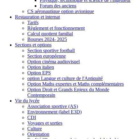
Physique, technologie et science de l'ingénieur
Forum des anciens
CS aéronautique option avionique
Restauration et internat
Tarifs
Règlement et fonctionnement
Calcul quotient familial
Bourses 2024- 2025
Sections et options
Section sportive football
Section européenne
Option cinéma audiovisuel
Option italien
Option EPS
option Langue et culture de l'Antiquité
Option Maths expertes et Maths complémentaires
Option Droit et Grands Enjeux du Monde
Contemporain
Vie du lycée
Association sportive (AS)
Environnement (label E3D)
CDI
Voyages et sorties
Culture
Orientation