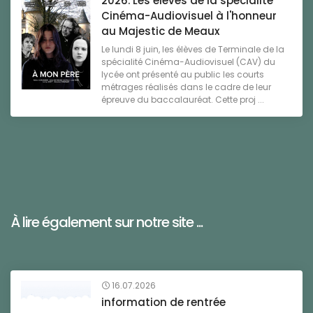
2026. Les élèves de la spécialité
Cinéma-Audiovisuel à l'honneur
au Majestic de Meaux
Le lundi 8 juin, les élèves de Terminale de la
spécialité Cinéma-Audiovisuel (CAV) du
lycée ont présenté au public les courts
métrages réalisés dans le cadre de leur
épreuve du baccalauréat. Cette proj ...
À lire également sur notre site ...
16.07.2026
information de rentrée