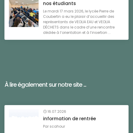
nos étudiants
Le mardi 17 mars 2026, le lycée Pierre de
Coubertin a eu le plaisir d’accueillir des
représentants de VEOLIA EAU et VEOLIA
DÉCHETS dans le cadre d’une rencontre
dédiée à l’orientation et à l’insertion ...
À lire également sur notre site ...
16.07.2026
information de rentrée
Par
scahour