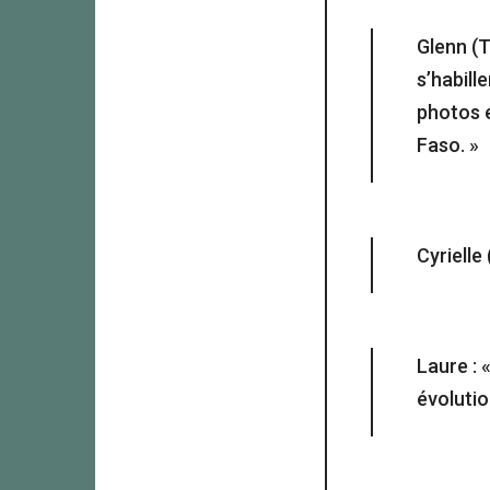
Glenn (T
s’habill
photos e
Faso. »
Cyrielle 
Laure : 
évolutio