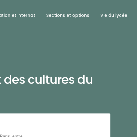
tion et internat
Sections et options
Vie du lycée
t des cultures du
Paris, entre