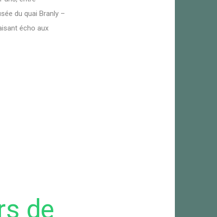
sée du quai Branly –
faisant écho aux
rs de