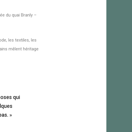
ée du quai Branly –
e, les textiles, les
cains mêlent héritage
hoses qui
elques
pas. »