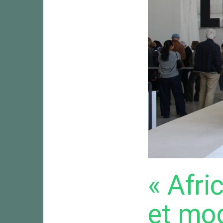
« Afri
et mo