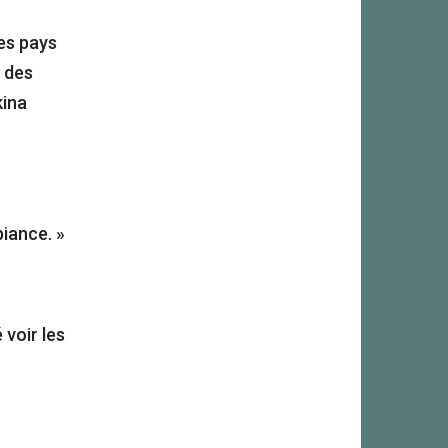
es pays
e des
kina
biance. »
 voir les