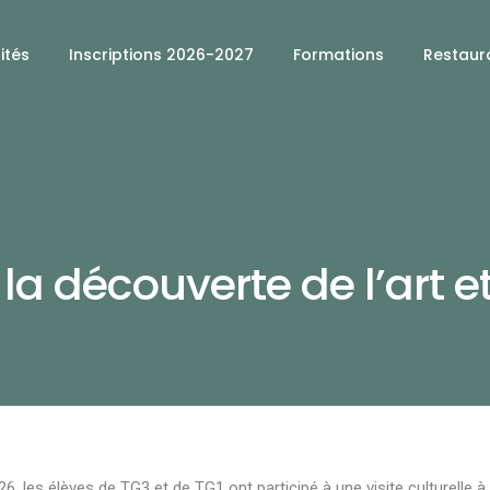
ités
Inscriptions 2026-2027
Formations
Restaura
 la découverte de l’art e
6, les élèves de TG3 et de TG1 ont participé à une visite culturelle à 