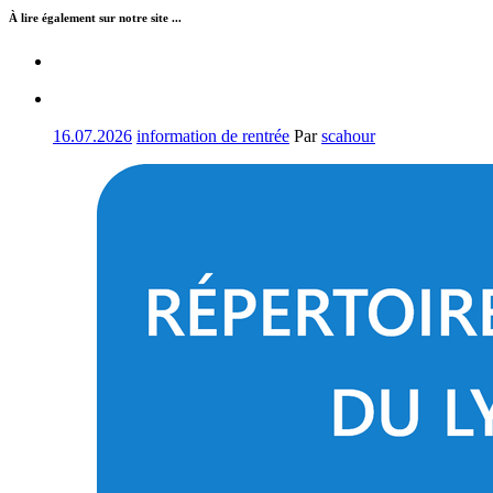
À lire également sur notre site ...
16.07.2026
information de rentrée
Par
scahour