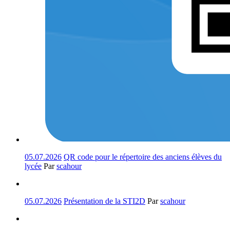
05.07.2026
QR code pour le répertoire des anciens élèves du
lycée
Par
scahour
05.07.2026
Présentation de la STI2D
Par
scahour