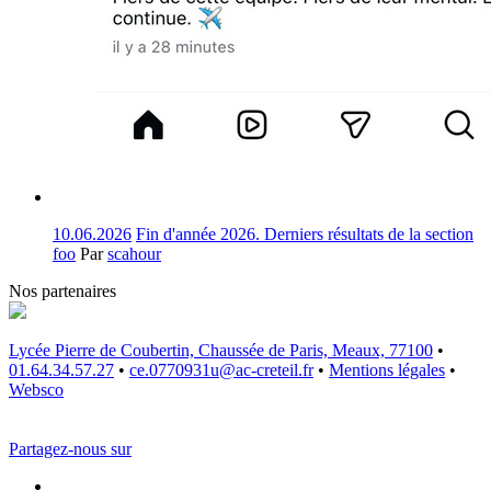
10.06.2026
Fin d'année 2026. Derniers résultats de la section
foo
Par
scahour
Nos partenaires
Lycée Pierre de Coubertin, Chaussée de Paris, Meaux, 77100
•
01.64.34.57.27
•
ce.0770931u@ac-creteil.fr
•
Mentions légales
•
Websco
Partagez-nous sur