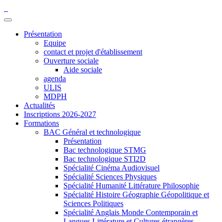
Présentation
Equipe
contact et projet d'établissement
Ouverture sociale
Aide sociale
agenda
ULIS
MDPH
Actualités
Inscriptions 2026-2027
Formations
BAC Général et technologique
Présentation
Bac technologique STMG
Bac technologique STI2D
Spécialité Cinéma Audiovisuel
Spécialité Sciences Physiques
Spécialité Humanité Littérature Philosophie
Spécialité Histoire Géographie Géopolitique et
Sciences Politiques
Spécialité Anglais Monde Contemporain et
Langues Littérature et Cultures étrangères