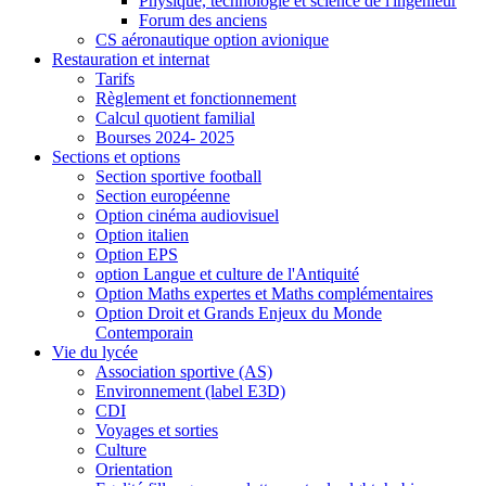
Physique, technologie et science de l'ingénieur
Forum des anciens
CS aéronautique option avionique
Restauration et internat
Tarifs
Règlement et fonctionnement
Calcul quotient familial
Bourses 2024- 2025
Sections et options
Section sportive football
Section européenne
Option cinéma audiovisuel
Option italien
Option EPS
option Langue et culture de l'Antiquité
Option Maths expertes et Maths complémentaires
Option Droit et Grands Enjeux du Monde
Contemporain
Vie du lycée
Association sportive (AS)
Environnement (label E3D)
CDI
Voyages et sorties
Culture
Orientation