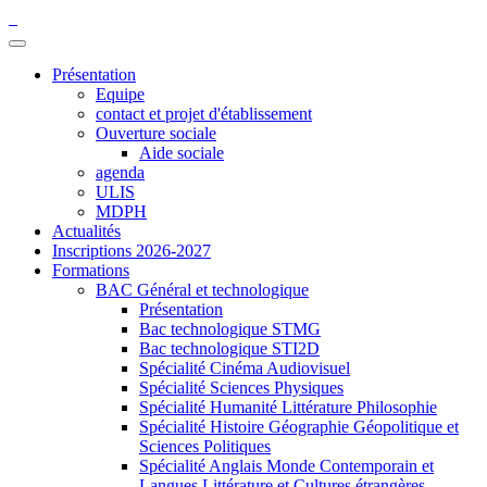
Présentation
Equipe
contact et projet d'établissement
Ouverture sociale
Aide sociale
agenda
ULIS
MDPH
Actualités
Inscriptions 2026-2027
Formations
BAC Général et technologique
Présentation
Bac technologique STMG
Bac technologique STI2D
Spécialité Cinéma Audiovisuel
Spécialité Sciences Physiques
Spécialité Humanité Littérature Philosophie
Spécialité Histoire Géographie Géopolitique et
Sciences Politiques
Spécialité Anglais Monde Contemporain et
Langues Littérature et Cultures étrangères