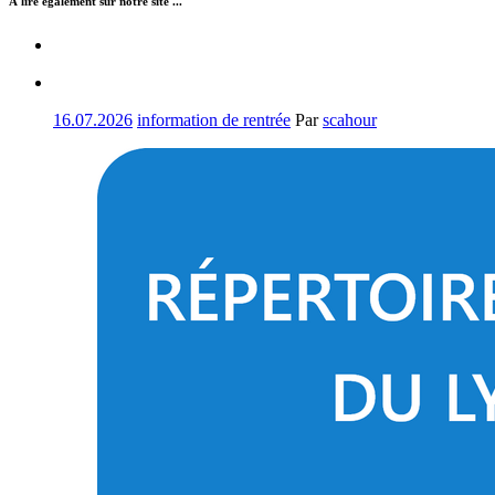
À lire également sur notre site ...
16.07.2026
information de rentrée
Par
scahour