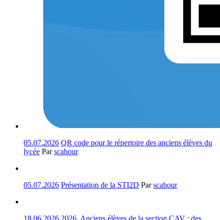
05.07.2026
QR code pour le répertoire des anciens élèves du
lycée
Par
scahour
05.07.2026
Présentation de la STI2D
Par
scahour
18.06.2026
2026. Anciens élèves de la section CAV : des