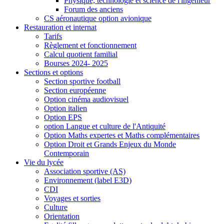
Physique, technologie et science de l'ingénieur
Forum des anciens
CS aéronautique option avionique
Restauration et internat
Tarifs
Règlement et fonctionnement
Calcul quotient familial
Bourses 2024- 2025
Sections et options
Section sportive football
Section européenne
Option cinéma audiovisuel
Option italien
Option EPS
option Langue et culture de l'Antiquité
Option Maths expertes et Maths complémentaires
Option Droit et Grands Enjeux du Monde
Contemporain
Vie du lycée
Association sportive (AS)
Environnement (label E3D)
CDI
Voyages et sorties
Culture
Orientation