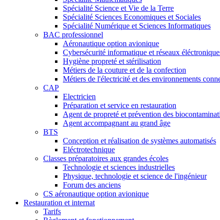
Spécialité Science et Vie de la Terre
Spécialité Sciences Economiques et Sociales
Spécialité Numérique et Sciences Informatiques
BAC professionnel
Aéronautique option avionique
Cybersécurité informatique et réseaux éléctronique
Hygiène propreté et stérilisation
Métiers de la couture et de la confection
Métiers de l'électricité et des environnements conn
CAP
Electricien
Préparation et service en restauration
Agent de propreté et prévention des biocontaminat
Agent accompagnant au grand âge
BTS
Conception et réalisation de systèmes automatisés
Eléctrotechnique
Classes préparatoires aux grandes écoles
Technologie et sciences industrielles
Physique, technologie et science de l'ingénieur
Forum des anciens
CS aéronautique option avionique
Restauration et internat
Tarifs