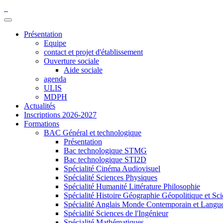
Présentation
Equipe
contact et projet d'établissement
Ouverture sociale
Aide sociale
agenda
ULIS
MDPH
Actualités
Inscriptions 2026-2027
Formations
BAC Général et technologique
Présentation
Bac technologique STMG
Bac technologique STI2D
Spécialité Cinéma Audiovisuel
Spécialité Sciences Physiques
Spécialité Humanité Littérature Philosophie
Spécialité Histoire Géographie Géopolitique et Sci
Spécialité Anglais Monde Contemporain et Langues 
Spécialité Sciences de l'Ingénieur
Spécialité Mathématiques