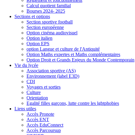
Règlement et fonctionnement
Calcul quotient familial
Bourses 2024- 2025
Sections et options
Section sportive football
Section européenne
Option cinéma audiovisuel
Option italien
Option EPS
option Langue et culture de l'Antiquité
Option Maths expertes et Maths complémentaires
Option Droit et Grands Enjeux du Monde Contemporain
Vie du lycée
Association sportive (AS)
Environnement (label E3D)
CDI
Voyages et sorties
Culture
Orientation
Egalité filles garçons, lutte contre les lgbtphobies
Liens utiles
Accès Pronote
Accès ENT
Accès EduConnect
Accès Parcoursup