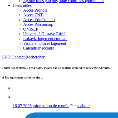
Egalité filles garçons, lutte contre les lgbtphobies
Liens utiles
Accès Pronote
Accès ENT
Accès EduConnect
Accès Parcoursup
ONISEP
Université Gustave Eiffel
Lokaviz logement étudiant
Visale emploi et logement
Calendrier scolaire
ENT
Contact
Rechercher
Toutes nos excuses, il n'y a pour l'instant pas de contenu disponible pour cette rubrique.
À lire également sur notre site ...
16.07.2026
information de rentrée
Par
scahour