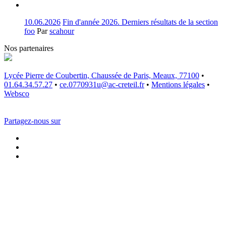
10.06.2026
Fin d'année 2026. Derniers résultats de la section
foo
Par
scahour
Nos partenaires
Lycée Pierre de Coubertin, Chaussée de Paris, Meaux, 77100
•
01.64.34.57.27
•
ce.0770931u@ac-creteil.fr
•
Mentions légales
•
Websco
Partagez-nous sur