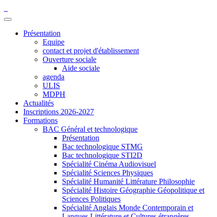
Présentation
Equipe
contact et projet d'établissement
Ouverture sociale
Aide sociale
agenda
ULIS
MDPH
Actualités
Inscriptions 2026-2027
Formations
BAC Général et technologique
Présentation
Bac technologique STMG
Bac technologique STI2D
Spécialité Cinéma Audiovisuel
Spécialité Sciences Physiques
Spécialité Humanité Littérature Philosophie
Spécialité Histoire Géographie Géopolitique et
Sciences Politiques
Spécialité Anglais Monde Contemporain et
Langues Littérature et Cultures étrangères