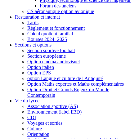
Physique, technologie et science de l'ingénieur
Forum des anciens
CS aéronautique option avionique
Restauration et internat
Tarifs
Règlement et fonctionnement
Calcul quotient familial
Bourses 2024- 2025
Sections et options
Section sportive football
Section européenne
Option cinéma audiovisuel
Option italien
Option EPS
option Langue et culture de l'Antiquité
Option Maths expertes et Maths complémentaires
Option Droit et Grands Enjeux du Monde
Contemporain
Vie du lycée
Association sportive (AS)
Environnement (label E3D)
CDI
Voyages et sorties
Culture
Orientation