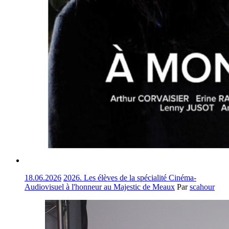
18.06.2026
2026. Les élèves de la spécialité Cinéma-
Audiovisuel à l'honneur au Majestic de Meaux
Par
scahour