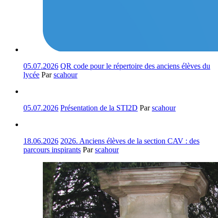
05.07.2026
QR code pour le répertoire des anciens élèves du
lycée
Par
scahour
05.07.2026
Présentation de la STI2D
Par
scahour
18.06.2026
2026. Anciens élèves de la section CAV : des
parcours inspirants
Par
scahour