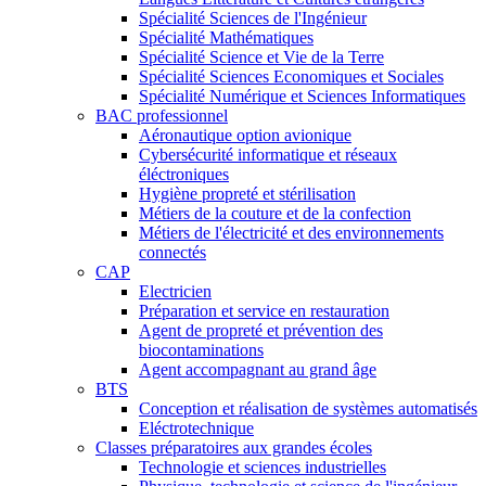
Spécialité Sciences de l'Ingénieur
Spécialité Mathématiques
Spécialité Science et Vie de la Terre
Spécialité Sciences Economiques et Sociales
Spécialité Numérique et Sciences Informatiques
BAC professionnel
Aéronautique option avionique
Cybersécurité informatique et réseaux
éléctroniques
Hygiène propreté et stérilisation
Métiers de la couture et de la confection
Métiers de l'électricité et des environnements
connectés
CAP
Electricien
Préparation et service en restauration
Agent de propreté et prévention des
biocontaminations
Agent accompagnant au grand âge
BTS
Conception et réalisation de systèmes automatisés
Eléctrotechnique
Classes préparatoires aux grandes écoles
Technologie et sciences industrielles