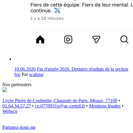
10.06.2026
Fin d'année 2026. Derniers résultats de la section
foo
Par
scahour
Nos partenaires
Lycée Pierre de Coubertin, Chaussée de Paris, Meaux, 77100
•
01.64.34.57.27
•
ce.0770931u@ac-creteil.fr
•
Mentions légales
•
Websco
Partagez-nous sur