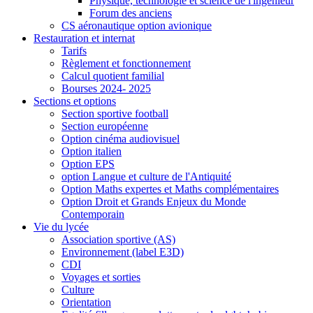
Physique, technologie et science de l'ingénieur
Forum des anciens
CS aéronautique option avionique
Restauration et internat
Tarifs
Règlement et fonctionnement
Calcul quotient familial
Bourses 2024- 2025
Sections et options
Section sportive football
Section européenne
Option cinéma audiovisuel
Option italien
Option EPS
option Langue et culture de l'Antiquité
Option Maths expertes et Maths complémentaires
Option Droit et Grands Enjeux du Monde
Contemporain
Vie du lycée
Association sportive (AS)
Environnement (label E3D)
CDI
Voyages et sorties
Culture
Orientation