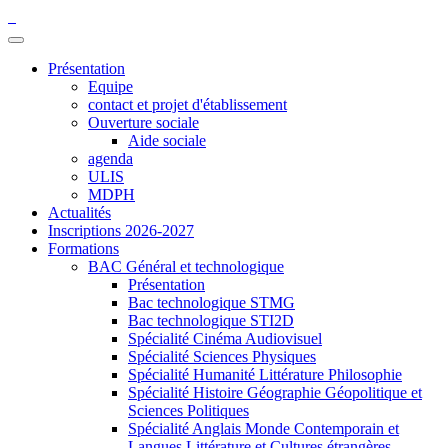
Présentation
Equipe
contact et projet d'établissement
Ouverture sociale
Aide sociale
agenda
ULIS
MDPH
Actualités
Inscriptions 2026-2027
Formations
BAC Général et technologique
Présentation
Bac technologique STMG
Bac technologique STI2D
Spécialité Cinéma Audiovisuel
Spécialité Sciences Physiques
Spécialité Humanité Littérature Philosophie
Spécialité Histoire Géographie Géopolitique et
Sciences Politiques
Spécialité Anglais Monde Contemporain et
Langues Littérature et Cultures étrangères