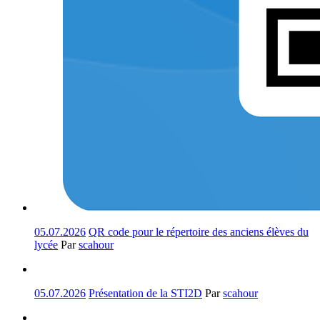
05.07.2026
QR code pour le répertoire des anciens élèves du
lycée
Par
scahour
05.07.2026
Présentation de la STI2D
Par
scahour