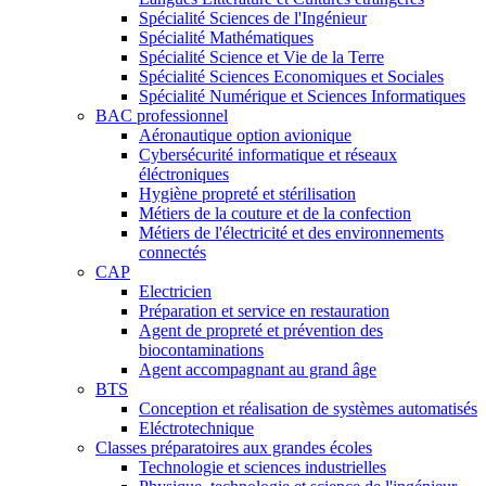
Spécialité Sciences de l'Ingénieur
Spécialité Mathématiques
Spécialité Science et Vie de la Terre
Spécialité Sciences Economiques et Sociales
Spécialité Numérique et Sciences Informatiques
BAC professionnel
Aéronautique option avionique
Cybersécurité informatique et réseaux
éléctroniques
Hygiène propreté et stérilisation
Métiers de la couture et de la confection
Métiers de l'électricité et des environnements
connectés
CAP
Electricien
Préparation et service en restauration
Agent de propreté et prévention des
biocontaminations
Agent accompagnant au grand âge
BTS
Conception et réalisation de systèmes automatisés
Eléctrotechnique
Classes préparatoires aux grandes écoles
Technologie et sciences industrielles