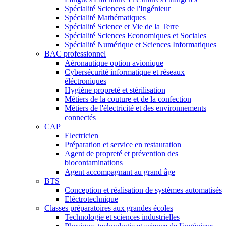
Spécialité Sciences de l'Ingénieur
Spécialité Mathématiques
Spécialité Science et Vie de la Terre
Spécialité Sciences Economiques et Sociales
Spécialité Numérique et Sciences Informatiques
BAC professionnel
Aéronautique option avionique
Cybersécurité informatique et réseaux
éléctroniques
Hygiène propreté et stérilisation
Métiers de la couture et de la confection
Métiers de l'électricité et des environnements
connectés
CAP
Electricien
Préparation et service en restauration
Agent de propreté et prévention des
biocontaminations
Agent accompagnant au grand âge
BTS
Conception et réalisation de systèmes automatisés
Eléctrotechnique
Classes préparatoires aux grandes écoles
Technologie et sciences industrielles