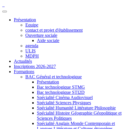
Présentation
Equipe
contact et projet d'établissement
Ouverture sociale
Aide sociale
agenda
ULIS
MDPH
Actualités
Inscriptions 2026-2027
Formations
BAC Général et technologique
Présentation
Bac technologique STMG
Bac technologique STI2D
Spécialité Cinéma Audiovisuel
Spécialité Sciences Physiques
Spécialité Humanité Littérature Philosophie
Spécialité Histoire Géographie Géopolitique et
Sciences Politiques
Spécialité Anglais Monde Contemporain et
Langues Littérature et Cultures étrangères