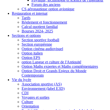
Physique, technologie et science de l'ingénieur
Forum des anciens
CS aéronautique option avionique
Restauration et internat
Tarifs
Règlement et fonctionnement
Calcul quotient familial
Bourses 2024- 2025
Sections et options
Section sportive football
Section européenne
Option cinéma audiovisuel
Option italien
Option EPS
option Langue et culture de l'Antiquité
Option Maths expertes et Maths complémentaires
Option Droit et Grands Enjeux du Monde
Contemporain
Vie du lycée
Association sportive (AS)
Environnement (label E3D)
CDI
Voyages et sorties
Culture
Orientation