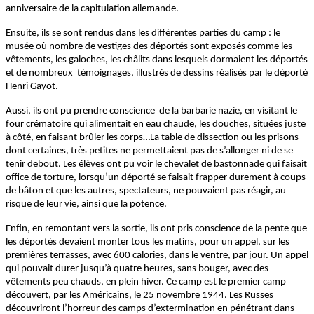
anniversaire de la capitulation allemande.
Ensuite, ils se sont rendus dans les différentes parties du camp : le
musée où nombre de vestiges des déportés sont exposés comme les
vêtements, les galoches, les châlits dans lesquels dormaient les déportés
et de nombreux témoignages, illustrés de dessins réalisés par le déporté
Henri Gayot.
Aussi, ils ont pu prendre conscience de la barbarie nazie, en visitant le
four crématoire qui alimentait en eau chaude, les douches, situées juste
à côté, en faisant brûler les corps…La table de dissection ou les prisons
dont certaines, très petites ne permettaient pas de s’allonger ni de se
tenir debout. Les élèves ont pu voir le chevalet de bastonnade qui faisait
office de torture, lorsqu’un déporté se faisait frapper durement à coups
de bâton et que les autres, spectateurs, ne pouvaient pas réagir, au
risque de leur vie, ainsi que la potence.
Enfin, en remontant vers la sortie, ils ont pris conscience de la pente que
les déportés devaient monter tous les matins, pour un appel, sur les
premières terrasses, avec 600 calories, dans le ventre, par jour. Un appel
qui pouvait durer jusqu’à quatre heures, sans bouger, avec des
vêtements peu chauds, en plein hiver. Ce camp est le premier camp
découvert, par les Américains, le 25 novembre 1944. Les Russes
découvriront l’horreur des camps d’extermination en pénétrant dans