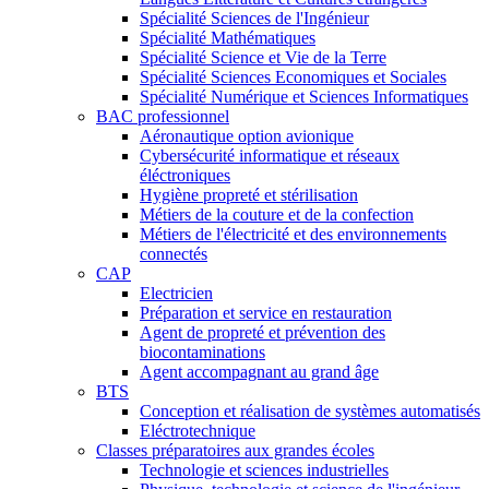
Spécialité Sciences de l'Ingénieur
Spécialité Mathématiques
Spécialité Science et Vie de la Terre
Spécialité Sciences Economiques et Sociales
Spécialité Numérique et Sciences Informatiques
BAC professionnel
Aéronautique option avionique
Cybersécurité informatique et réseaux
éléctroniques
Hygiène propreté et stérilisation
Métiers de la couture et de la confection
Métiers de l'électricité et des environnements
connectés
CAP
Electricien
Préparation et service en restauration
Agent de propreté et prévention des
biocontaminations
Agent accompagnant au grand âge
BTS
Conception et réalisation de systèmes automatisés
Eléctrotechnique
Classes préparatoires aux grandes écoles
Technologie et sciences industrielles