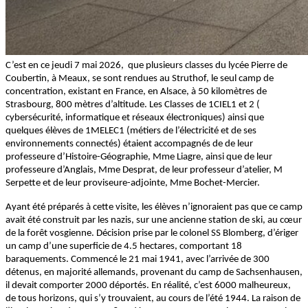
C’est en ce jeudi 7 mai 2026, que plusieurs classes du lycée Pierre de
Coubertin, à Meaux, se sont rendues au Struthof, le seul camp de
concentration, existant en France, en Alsace, à 50 kilomètres de
Strasbourg, 800 mètres d’altitude. Les Classes de 1CIEL1 et 2 (
cybersécurité, informatique et réseaux électroniques) ainsi que
quelques élèves de 1MELEC1 (métiers de l’électricité et de ses
environnements connectés) étaient accompagnés de de leur
professeure d’Histoire-Géographie, Mme Liagre, ainsi que de leur
professeure d’Anglais, Mme Desprat, de leur professeur d’atelier, M
Serpette et de leur proviseure-adjointe, Mme Bochet-Mercier.
Ayant été préparés à cette visite, les élèves n’ignoraient pas que ce camp
avait été construit par les nazis, sur une ancienne station de ski, au cœur
de la forêt vosgienne. Décision prise par le colonel SS Blomberg, d’ériger
un camp d’une superficie de 4.5 hectares, comportant 18
baraquements. Commencé le 21 mai 1941, avec l’arrivée de 300
détenus, en majorité allemands, provenant du camp de Sachsenhausen,
il devait comporter 2000 déportés. En réalité, c’est 6000 malheureux,
de tous horizons, qui s’y trouvaient, au cours de l’été 1944. La raison de