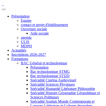
Présentation
Equipe
contact et projet d'établissement
Ouverture sociale
Aide sociale
agenda
ULIS
MDPH
Actualités
Inscriptions 2026-2027
Formations
BAC Général et technologique
Présentation
Bac technologique STMG
Bac technologique STI2D
Spécialité Cinéma Audiovisuel
Spécialité Sciences Physiques
Spécialité Humanité Littérature Philosophie
Spécialité Histoire Géographie Géopolitique et
Sciences Politiques
Spécialité Anglais Monde Contemporain et
Langues Littérature et Cultures étrangères