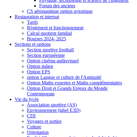
Physique, technologie et science de l'ingénieur
Forum des anciens
CS aéronautique option avionique
Restauration et internat
Tarifs
Règlement et fonctionnement
Calcul quotient familial
Bourses 2024- 2025
Sections et options
Section sportive football
Section européenne
Option cinéma audiovisuel
Option italien
Option EPS
option Langue et culture de l'Antiquité
Option Maths expertes et Maths complémentaires
Option Droit et Grands Enjeux du Monde
Contemporain
Vie du lycée
Association sportive (AS)
Environnement (label E3D)
CDI
Voyages et sorties
Culture
Orientation