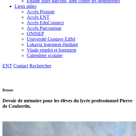
Egalité filles garçons, lutte contre les lgbtphobies
Liens utiles
Accès Pronote
Accès ENT
Accès EduConnect
Accès Parcoursup
ONISEP
Université Gustave Eiffel
Lokaviz logement étudiant
Visale emploi et logement
Calendrier scolaire
ENT
Contact
Rechercher
Retour
Devoir de mémoire pour les élèves du lycée professionnel Pierre
de Coubertin.