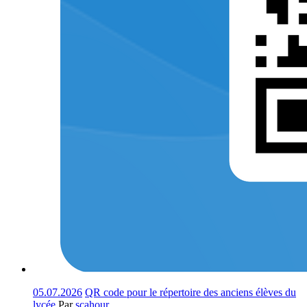
05.07.2026
QR code pour le répertoire des anciens élèves du
lycée
Par
scahour