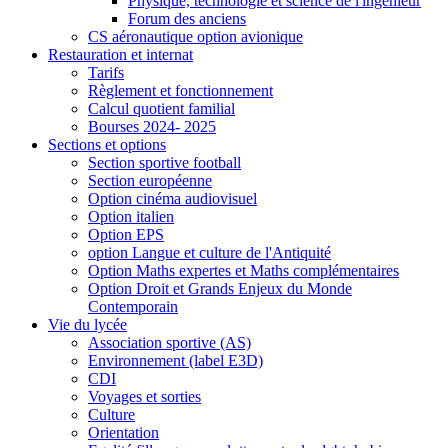
Physique, technologie et science de l'ingénieur
Forum des anciens
CS aéronautique option avionique
Restauration et internat
Tarifs
Règlement et fonctionnement
Calcul quotient familial
Bourses 2024- 2025
Sections et options
Section sportive football
Section européenne
Option cinéma audiovisuel
Option italien
Option EPS
option Langue et culture de l'Antiquité
Option Maths expertes et Maths complémentaires
Option Droit et Grands Enjeux du Monde
Contemporain
Vie du lycée
Association sportive (AS)
Environnement (label E3D)
CDI
Voyages et sorties
Culture
Orientation