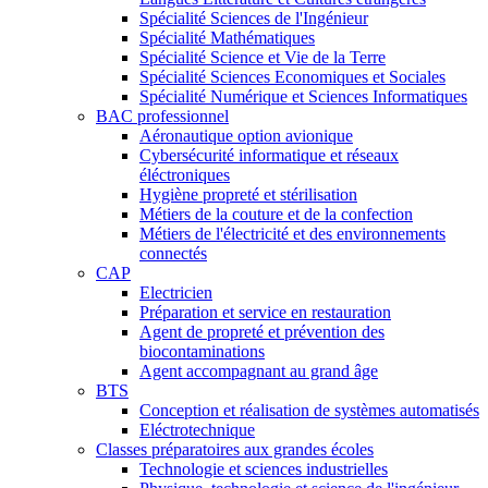
Spécialité Sciences de l'Ingénieur
Spécialité Mathématiques
Spécialité Science et Vie de la Terre
Spécialité Sciences Economiques et Sociales
Spécialité Numérique et Sciences Informatiques
BAC professionnel
Aéronautique option avionique
Cybersécurité informatique et réseaux
éléctroniques
Hygiène propreté et stérilisation
Métiers de la couture et de la confection
Métiers de l'électricité et des environnements
connectés
CAP
Electricien
Préparation et service en restauration
Agent de propreté et prévention des
biocontaminations
Agent accompagnant au grand âge
BTS
Conception et réalisation de systèmes automatisés
Eléctrotechnique
Classes préparatoires aux grandes écoles
Technologie et sciences industrielles