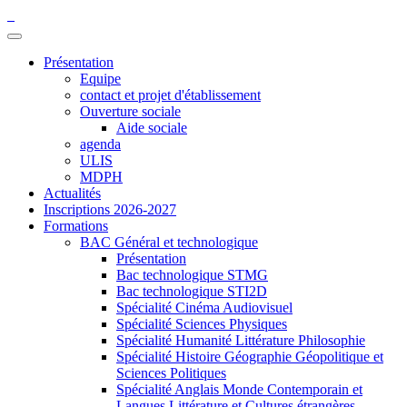
Présentation
Equipe
contact et projet d'établissement
Ouverture sociale
Aide sociale
agenda
ULIS
MDPH
Actualités
Inscriptions 2026-2027
Formations
BAC Général et technologique
Présentation
Bac technologique STMG
Bac technologique STI2D
Spécialité Cinéma Audiovisuel
Spécialité Sciences Physiques
Spécialité Humanité Littérature Philosophie
Spécialité Histoire Géographie Géopolitique et
Sciences Politiques
Spécialité Anglais Monde Contemporain et
Langues Littérature et Cultures étrangères