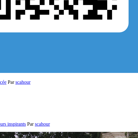
ycée
Par
scahour
urs inspirants
Par
scahour