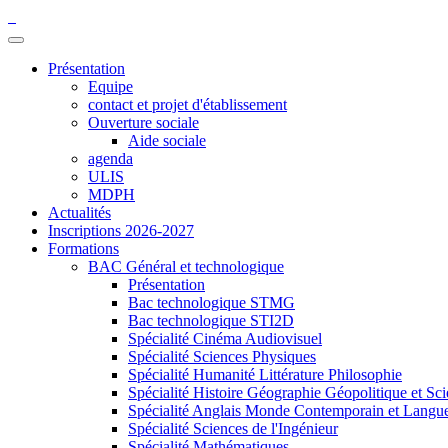
Présentation
Equipe
contact et projet d'établissement
Ouverture sociale
Aide sociale
agenda
ULIS
MDPH
Actualités
Inscriptions 2026-2027
Formations
BAC Général et technologique
Présentation
Bac technologique STMG
Bac technologique STI2D
Spécialité Cinéma Audiovisuel
Spécialité Sciences Physiques
Spécialité Humanité Littérature Philosophie
Spécialité Histoire Géographie Géopolitique et Sci
Spécialité Anglais Monde Contemporain et Langues 
Spécialité Sciences de l'Ingénieur
Spécialité Mathématiques