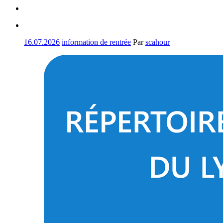
16.07.2026
information de rentrée
Par
scahour