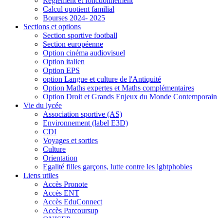
Règlement et fonctionnement
Calcul quotient familial
Bourses 2024- 2025
Sections et options
Section sportive football
Section européenne
Option cinéma audiovisuel
Option italien
Option EPS
option Langue et culture de l'Antiquité
Option Maths expertes et Maths complémentaires
Option Droit et Grands Enjeux du Monde Contemporain
Vie du lycée
Association sportive (AS)
Environnement (label E3D)
CDI
Voyages et sorties
Culture
Orientation
Egalité filles garçons, lutte contre les lgbtphobies
Liens utiles
Accès Pronote
Accès ENT
Accès EduConnect
Accès Parcoursup