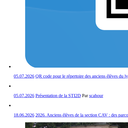
05.07.2026
QR code pour le répertoire des anciens élèves du l
05.07.2026
Présentation de la STI2D
Par
scahour
18.06.2026
2026. Anciens élèves de la section CAV : des parco