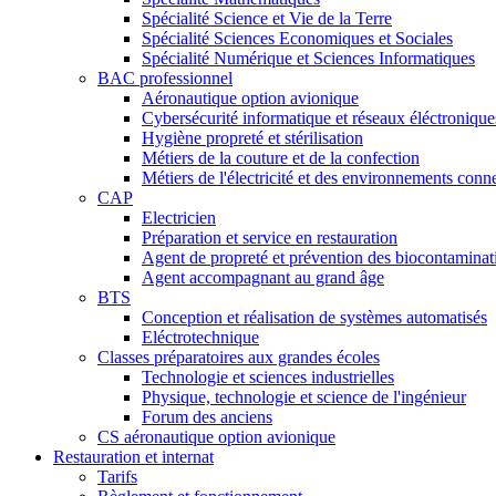
Spécialité Science et Vie de la Terre
Spécialité Sciences Economiques et Sociales
Spécialité Numérique et Sciences Informatiques
BAC professionnel
Aéronautique option avionique
Cybersécurité informatique et réseaux éléctronique
Hygiène propreté et stérilisation
Métiers de la couture et de la confection
Métiers de l'électricité et des environnements conn
CAP
Electricien
Préparation et service en restauration
Agent de propreté et prévention des biocontaminat
Agent accompagnant au grand âge
BTS
Conception et réalisation de systèmes automatisés
Eléctrotechnique
Classes préparatoires aux grandes écoles
Technologie et sciences industrielles
Physique, technologie et science de l'ingénieur
Forum des anciens
CS aéronautique option avionique
Restauration et internat
Tarifs