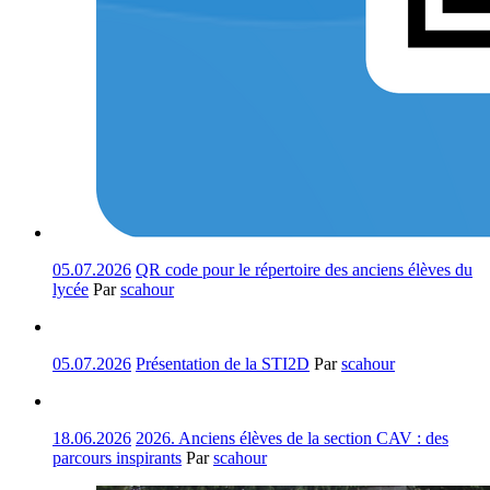
05.07.2026
QR code pour le répertoire des anciens élèves du
lycée
Par
scahour
05.07.2026
Présentation de la STI2D
Par
scahour
18.06.2026
2026. Anciens élèves de la section CAV : des
parcours inspirants
Par
scahour