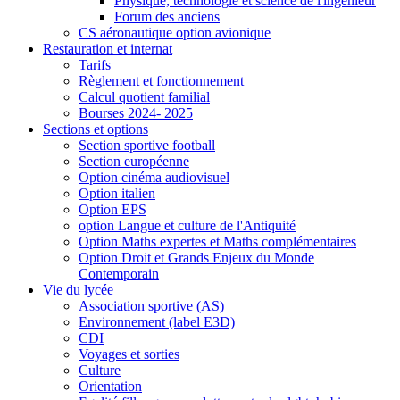
Physique, technologie et science de l'ingénieur
Forum des anciens
CS aéronautique option avionique
Restauration et internat
Tarifs
Règlement et fonctionnement
Calcul quotient familial
Bourses 2024- 2025
Sections et options
Section sportive football
Section européenne
Option cinéma audiovisuel
Option italien
Option EPS
option Langue et culture de l'Antiquité
Option Maths expertes et Maths complémentaires
Option Droit et Grands Enjeux du Monde
Contemporain
Vie du lycée
Association sportive (AS)
Environnement (label E3D)
CDI
Voyages et sorties
Culture
Orientation