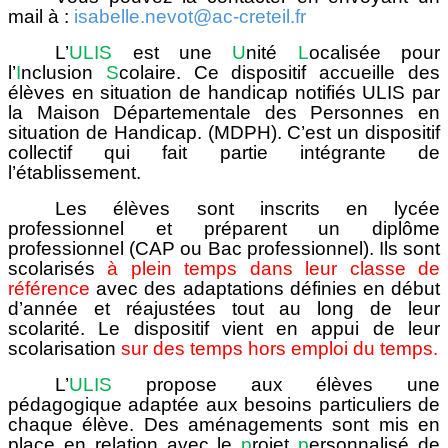
mail à :
isabelle.nevot@ac-creteil.fr
L’
ULIS
est une
U
nité
L
ocalisée pour
l’
I
nclusion
S
colaire. Ce dispositif accueille des
élèves en situation de handicap notifiés ULIS par
la Maison Départementale des Personnes en
situation de Handicap. (MDPH). C’est un dispositif
collectif qui fait partie intégrante de
l’établissement.
Les élèves sont inscrits en lycée
professionnel et préparent un diplôme
professionnel (CAP ou Bac professionnel). Ils sont
scolarisés
à plein temps dans leur classe de
référence
avec des adaptations définies en début
d’année et réajustées tout au long de leur
scolarité. Le dispositif vient en appui de leur
scolarisation
sur des temps hors emploi du temps.
L’
ULIS
propose aux élèves une
pédagogique adaptée aux besoins particuliers de
chaque élève. Des aménagements sont mis en
place en relation avec le
p
rojet
p
ersonnalisé de