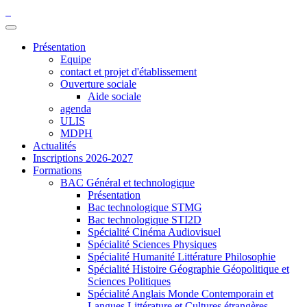
Présentation
Equipe
contact et projet d'établissement
Ouverture sociale
Aide sociale
agenda
ULIS
MDPH
Actualités
Inscriptions 2026-2027
Formations
BAC Général et technologique
Présentation
Bac technologique STMG
Bac technologique STI2D
Spécialité Cinéma Audiovisuel
Spécialité Sciences Physiques
Spécialité Humanité Littérature Philosophie
Spécialité Histoire Géographie Géopolitique et
Sciences Politiques
Spécialité Anglais Monde Contemporain et
Langues Littérature et Cultures étrangères