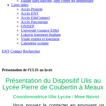
Egalité filles garçons, lutte contre les lgbtphobies
Liens utiles
Accès Pronote
Accès ENT
Accès EduConnect
Accès Parcoursup
ONISEP
Université Gustave Eiffel
Lokaviz logement étudiant
Visale emploi et logement
Calendrier scolaire
ENT
Contact
Rechercher
Présentation de l'ULIS au lycée
Présentation du Dispositif Ulis au
Lycée Pierre de Coubertin à Meaux
Coordonnatrice Ulis Lycée : Mme Névot
Vous pouvez la contacter en envoyant un