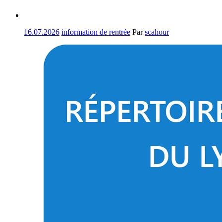
16.07.2026
information de rentrée
Par
scahour