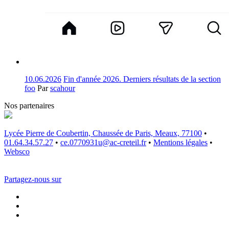
10.06.2026
Fin d'année 2026. Derniers résultats de la section
foo
Par
scahour
Nos partenaires
Lycée Pierre de Coubertin, Chaussée de Paris, Meaux, 77100
•
01.64.34.57.27
•
ce.0770931u@ac-creteil.fr
•
Mentions légales
•
Websco
Partagez-nous sur