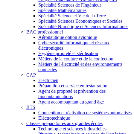
Spécialité Sciences de l'Ingénieur
Spécialité Mathématiques
Spécialité Science et Vie de la Terre
Spécialité Sciences Economiques et Sociales
Spécialité Numérique et Sciences Informatiques
BAC professionnel
Aéronautique option avionique
Cybersécurité informatique et réseaux
éléctroniques
Hygiène propreté et stérilisation
Métiers de la couture et de la confection
Métiers de l'électricité et des environnements
connectés
CAP
Electricien
Préparation et service en restauration
Agent de propreté et prévention des
biocontaminations
Agent accompagnant au grand âge
BTS
Conception et réalisation de systèmes automatisés
Eléctrotechnique
Classes préparatoires aux grandes écoles
Technologie et sciences industrielles