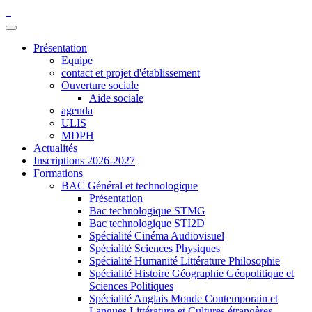
Présentation
Equipe
contact et projet d'établissement
Ouverture sociale
Aide sociale
agenda
ULIS
MDPH
Actualités
Inscriptions 2026-2027
Formations
BAC Général et technologique
Présentation
Bac technologique STMG
Bac technologique STI2D
Spécialité Cinéma Audiovisuel
Spécialité Sciences Physiques
Spécialité Humanité Littérature Philosophie
Spécialité Histoire Géographie Géopolitique et
Sciences Politiques
Spécialité Anglais Monde Contemporain et
Langues Littérature et Cultures étrangères