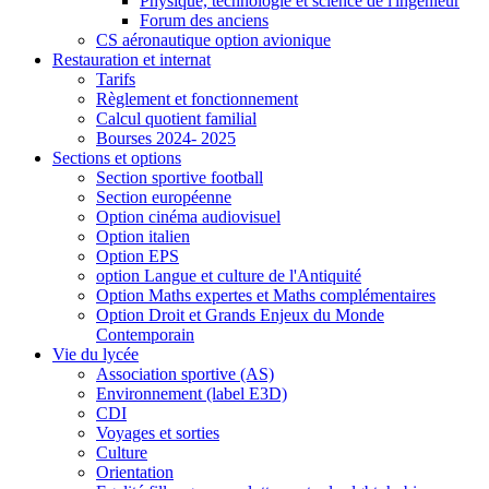
Physique, technologie et science de l'ingénieur
Forum des anciens
CS aéronautique option avionique
Restauration et internat
Tarifs
Règlement et fonctionnement
Calcul quotient familial
Bourses 2024- 2025
Sections et options
Section sportive football
Section européenne
Option cinéma audiovisuel
Option italien
Option EPS
option Langue et culture de l'Antiquité
Option Maths expertes et Maths complémentaires
Option Droit et Grands Enjeux du Monde
Contemporain
Vie du lycée
Association sportive (AS)
Environnement (label E3D)
CDI
Voyages et sorties
Culture
Orientation