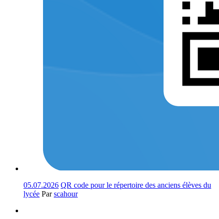
05.07.2026
QR code pour le répertoire des anciens élèves du
lycée
Par
scahour