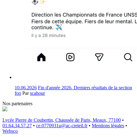
10.06.2026
Fin d'année 2026. Derniers résultats de la section
foo
Par
scahour
Nos partenaires
Lycée Pierre de Coubertin, Chaussée de Paris, Meaux, 77100
•
01.64.34.57.27
•
ce.0770931u@ac-creteil.fr
•
Mentions légales
•
Websco