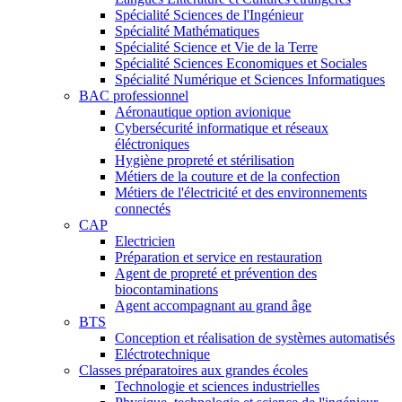
Spécialité Sciences de l'Ingénieur
Spécialité Mathématiques
Spécialité Science et Vie de la Terre
Spécialité Sciences Economiques et Sociales
Spécialité Numérique et Sciences Informatiques
BAC professionnel
Aéronautique option avionique
Cybersécurité informatique et réseaux
éléctroniques
Hygiène propreté et stérilisation
Métiers de la couture et de la confection
Métiers de l'électricité et des environnements
connectés
CAP
Electricien
Préparation et service en restauration
Agent de propreté et prévention des
biocontaminations
Agent accompagnant au grand âge
BTS
Conception et réalisation de systèmes automatisés
Eléctrotechnique
Classes préparatoires aux grandes écoles
Technologie et sciences industrielles