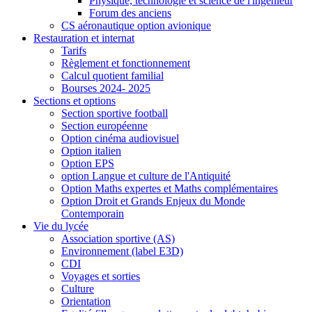
Physique, technologie et science de l'ingénieur
Forum des anciens
CS aéronautique option avionique
Restauration et internat
Tarifs
Règlement et fonctionnement
Calcul quotient familial
Bourses 2024- 2025
Sections et options
Section sportive football
Section européenne
Option cinéma audiovisuel
Option italien
Option EPS
option Langue et culture de l'Antiquité
Option Maths expertes et Maths complémentaires
Option Droit et Grands Enjeux du Monde
Contemporain
Vie du lycée
Association sportive (AS)
Environnement (label E3D)
CDI
Voyages et sorties
Culture
Orientation