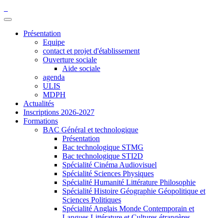
Présentation
Equipe
contact et projet d'établissement
Ouverture sociale
Aide sociale
agenda
ULIS
MDPH
Actualités
Inscriptions 2026-2027
Formations
BAC Général et technologique
Présentation
Bac technologique STMG
Bac technologique STI2D
Spécialité Cinéma Audiovisuel
Spécialité Sciences Physiques
Spécialité Humanité Littérature Philosophie
Spécialité Histoire Géographie Géopolitique et
Sciences Politiques
Spécialité Anglais Monde Contemporain et
Langues Littérature et Cultures étrangères