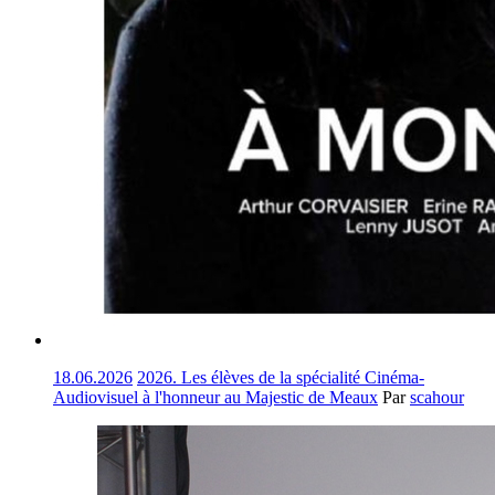
18.06.2026
2026. Les élèves de la spécialité Cinéma-
Audiovisuel à l'honneur au Majestic de Meaux
Par
scahour