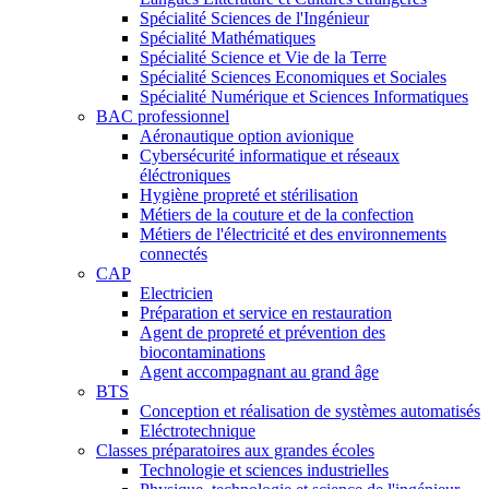
Spécialité Sciences de l'Ingénieur
Spécialité Mathématiques
Spécialité Science et Vie de la Terre
Spécialité Sciences Economiques et Sociales
Spécialité Numérique et Sciences Informatiques
BAC professionnel
Aéronautique option avionique
Cybersécurité informatique et réseaux
éléctroniques
Hygiène propreté et stérilisation
Métiers de la couture et de la confection
Métiers de l'électricité et des environnements
connectés
CAP
Electricien
Préparation et service en restauration
Agent de propreté et prévention des
biocontaminations
Agent accompagnant au grand âge
BTS
Conception et réalisation de systèmes automatisés
Eléctrotechnique
Classes préparatoires aux grandes écoles
Technologie et sciences industrielles