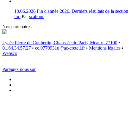
10.06.2026
Fin d'année 2026. Derniers résultats de la section
foo
Par
scahour
Nos partenaires
Lycée Pierre de Coubertin, Chaussée de Paris, Meaux, 77100
•
01.64.34.57.27
•
ce.0770931u@ac-creteil.fr
•
Mentions légales
•
Websco
Partagez-nous sur