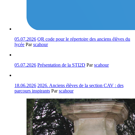
05.07.2026
QR code pour le répertoire des anciens élèves du
lycée
Par
scahour
05.07.2026
Présentation de la STI2D
Par
scahour
18.06.2026
2026. Anciens élèves de la section CAV : des
parcours inspirants
Par
scahour