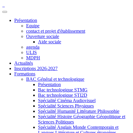
Présentation
Equipe
contact et projet d'établissement
Ouverture sociale
Aide sociale
agenda
ULIS
MDPH
Actualités
Inscriptions 2026-2027
Formations
BAC Général et technologique
Présentation
Bac technologique STMG
Bac technologique STI2D
Spécialité Cinéma Audiovisuel
Spécialité Sciences Physiques
Spécialité Humanité Littérature Philosophie
Spécialité Histoire Géographie Géopolitique et
Sciences Politiques
Spécialité Anglais Monde Contemporain et
Langues Littérature et Cultures étrangères