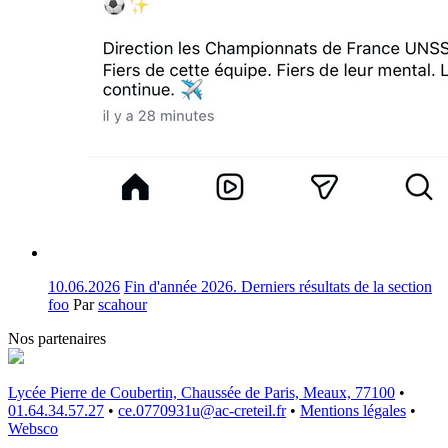
10.06.2026
Fin d'année 2026. Derniers résultats de la section
foo
Par
scahour
Nos partenaires
Lycée Pierre de Coubertin, Chaussée de Paris, Meaux, 77100
•
01.64.34.57.27
•
ce.0770931u@ac-creteil.fr
•
Mentions légales
•
Websco