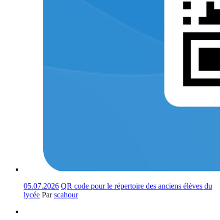
05.07.2026
QR code pour le répertoire des anciens élèves du
lycée
Par
scahour