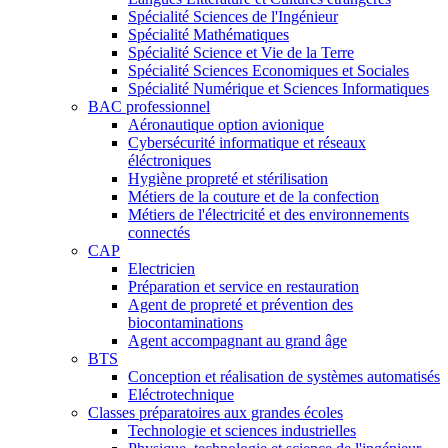
Spécialité Sciences de l'Ingénieur
Spécialité Mathématiques
Spécialité Science et Vie de la Terre
Spécialité Sciences Economiques et Sociales
Spécialité Numérique et Sciences Informatiques
BAC professionnel
Aéronautique option avionique
Cybersécurité informatique et réseaux
éléctroniques
Hygiène propreté et stérilisation
Métiers de la couture et de la confection
Métiers de l'électricité et des environnements
connectés
CAP
Electricien
Préparation et service en restauration
Agent de propreté et prévention des
biocontaminations
Agent accompagnant au grand âge
BTS
Conception et réalisation de systèmes automatisés
Eléctrotechnique
Classes préparatoires aux grandes écoles
Technologie et sciences industrielles