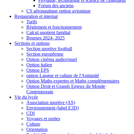
Physique, technologie et science de l'ingénieur
Forum des anciens
CS aéronautique option avionique
Restauration et internat
Tarifs
Règlement et fonctionnement
Calcul quotient familial
Bourses 2024- 2025
Sections et options
Section sportive football
Section européenne
Option cinéma audiovisuel
Option italien
Option EPS
option Langue et culture de l'Antiquité
Option Maths expertes et Maths complémentaires
Option Droit et Grands Enjeux du Monde
Contemporain
Vie du lycée
Association sportive (AS)
Environnement (label E3D)
CDI
Voyages et sorties
Culture
Orientation